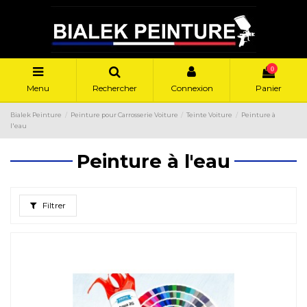
0
Menu
Rechercher
Connexion
Panier
Bialek Peinture
Peinture pour Carrosserie Voiture
Teinte Voiture
Peinture à
l'eau
Peinture à l'eau
Filtrer