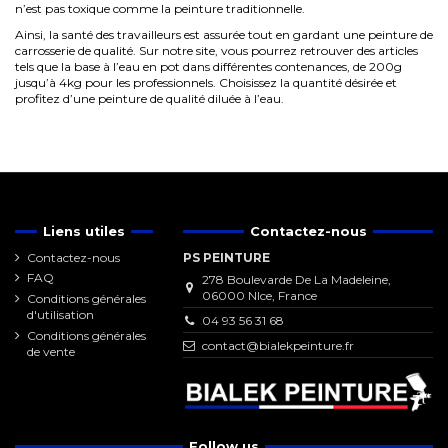
n’est pas toxique comme la peinture traditionnelle.
Ainsi, la santé des travailleurs est assurée tout en gardant une peinture de
carrosserie de qualité. Sur notre site, vous pourrez retrouver des articles
tels que la base à l’eau en pot dans différentes contenances, de 200g
jusqu’à 4kg pour les professionnels. Choisissez la quantité désirée et
profitez d’une peinture de qualité diluée à l’eau.
Liens utiles
Contactez-nous
Contactez-nous
PS PEINTURE
FAQ
278 Boulevarde De La Madeleine,
06000 NIce, France
Conditions générales
d'utilisation
04 93 56 31 68
Conditions générales
contact@bialekpeinture.fr
de vente
Follow us