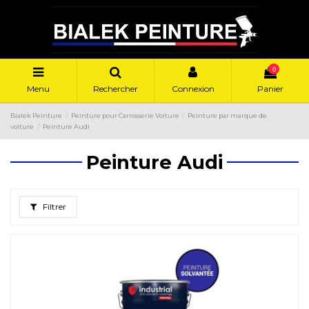
0
Menu
Rechercher
Connexion
Panier
Bialek Peinture
Peinture pour Carrosserie Voiture
Peinture par marque de
voiture
Peinture Audi
Peinture Audi
Filtrer