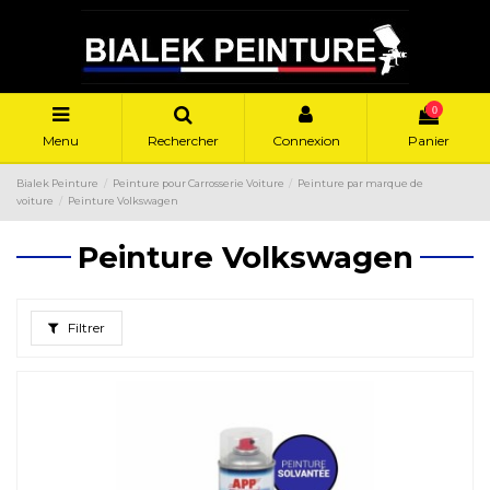
0
Menu
Rechercher
Connexion
Panier
Bialek Peinture
Peinture pour Carrosserie Voiture
Peinture par marque de
voiture
Peinture Volkswagen
Peinture Volkswagen
Filtrer