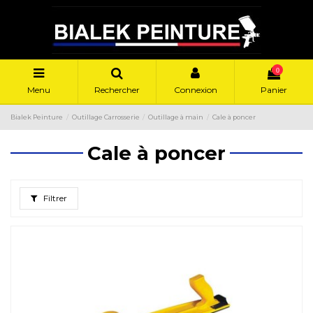
0
Menu
Rechercher
Connexion
Panier
Bialek Peinture
Outillage Carrosserie
Outillage à main
Cale à poncer
Cale à poncer
Filtrer