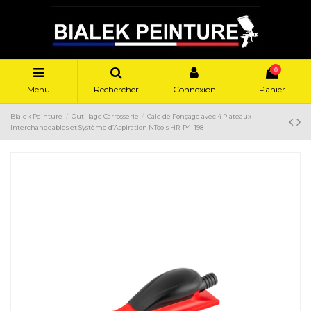
0
Menu
Rechercher
Connexion
Panier
Bialek Peinture
Outillage Carrosserie
Cale de Ponçage avec 4 Plateaux
Interchangeables et Système d’Aspiration NTools HR-P4-198