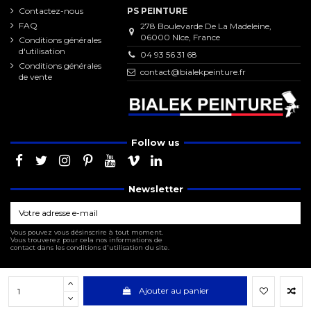
Contactez-nous
PS PEINTURE
FAQ
278 Boulevarde De La Madeleine,
06000 NIce, France
Conditions générales
d'utilisation
04 93 56 31 68
Conditions générales
contact@bialekpeinture.fr
de vente
Follow us
Newsletter
Vous pouvez vous désinscrire à tout moment.
Vous trouverez pour cela nos informations de
contact dans les conditions d'utilisation du site.
Ajouter au panier