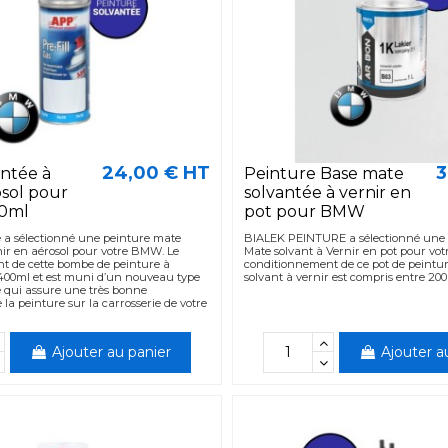
24,00 € HT
3
ntée à
Peinture Base mate
osol pour
solvantée à vernir en
0ml
pot pour BMW
 a sélectionné une peinture mate
BIALEK PEINTURE a sélectionné une 
ir en aérosol pour votre BMW. Le
Mate solvant à Vernir en pot pour vo
t de cette bombe de peinture à
conditionnement de ce pot de peintu
 400ml et est muni d’un nouveau type
solvant à vernir est compris entre 200 m
e qui assure une très bonne
 la peinture sur la carrosserie de votre
Ajouter au panier
Ajouter a