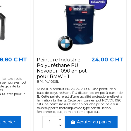
8,80 € HT
24,00 € HT
Peinture Industriel
Polyuréthane PU
Novopur 1090 en pot
pour BMW – 1L
illante directe
BPNPU10901L
 peinture en pot
te qualité bi
NOVOL a produit NOVOPUR 1090. Une peinture à
ts
base de polyuréthane PU disponible en pot à partir de
10 litres pour la
1L. Cette peinture est d’une qualité professionnelle et à
la finition brillante. Cette peinture en pot NOVOL 1090
est une peinture à utiliser en couche principale sur
tous supports métalliques de type construction,
ferronnerie, bus, camion, remorque ou...
u panier
Ajouter au panier