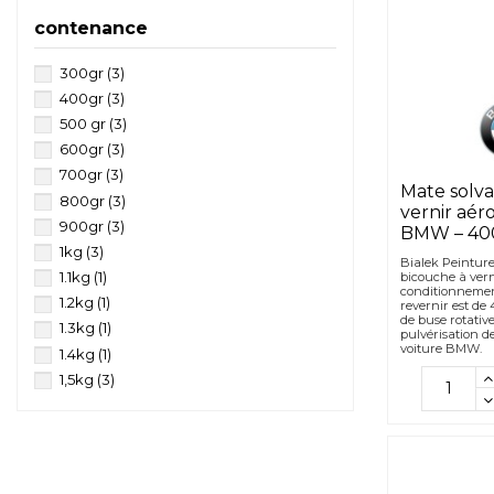
contenance
300gr
(3)
400gr
(3)
500 gr
(3)
600gr
(3)
700gr
(3)
Mate solva
800gr
(3)
vernir aér
900gr
(3)
BMW – 40
1kg
(3)
Bialek Peinture
1.1kg
(1)
bicouche à vern
conditionnemen
1.2kg
(1)
revernir est de
de buse rotativ
1.3kg
(1)
pulvérisation de
voiture BMW.
1.4kg
(1)
1,5kg
(3)
1.6kg
(1)
1.7kg
(1)
1.8kg
(1)
1.9kg
(1)