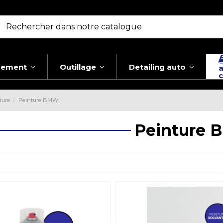
pement
Outillage
Detailing auto
a
c
ture
Peinture BMW
Peinture