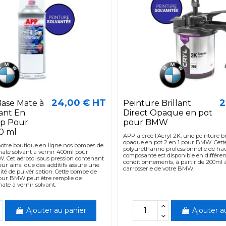
24,00 € HT
2
Base Mate à
Peinture Brillant
vant En
Direct Opaque en pot
p Pour
pour BMW
0 ml
APP a créé l’Acryl 2K, une peinture br
opaque en pot 2 en 1 pour BMW. Cette
notre boutique en ligne nos bombes de
polyuréthanne professionnelle de hau
ate solvant à vernir 400ml pour
composante est disponible en différen
. Cet aérosol sous pression contenant
conditionnements, à partir de 200ml à 
ur ainsi que des additifs assure une
carrosserie de votre BMW.
ité de pulvérisation. Cette bombe de
our BMW peut être remplie de
ate à vernir solvant.
Ajouter au panier
Ajouter a