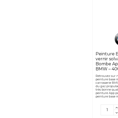
2kg
(3)
2.1kg
(1)
2.2kg
(1)
2.3kg
(1)
2.4kg
(1)
2.5kg
(3)
3kg
(3)
3,5kg
(3)
4kg
(3)
Peinture 
4.5kg
(3)
vernir sol
Bombe Ap
5kg
(3)
BMW – 40
10kg
(3)
Retrouvez sur 
200gr
(3)
peinture base m
carrosserie BMW
du gaz propulse
très bonne qual
peinture App p
peinture base m