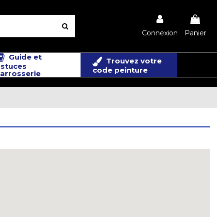
Connexion
Panier
Guide et
Trouvez votre
stuces
code peinture
arrosserie