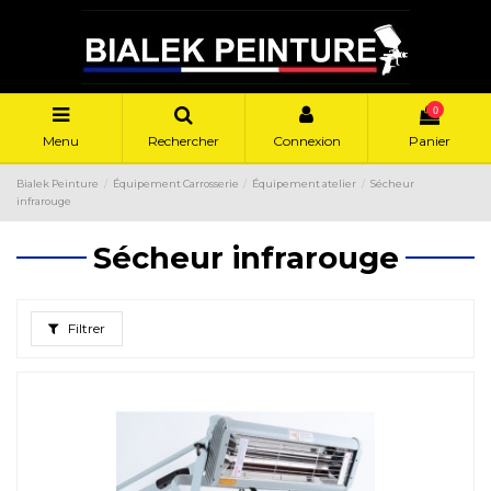
0
Menu
Rechercher
Connexion
Panier
Bialek Peinture
Équipement Carrosserie
Équipement atelier
Sécheur
infrarouge
Sécheur infrarouge
Filtrer