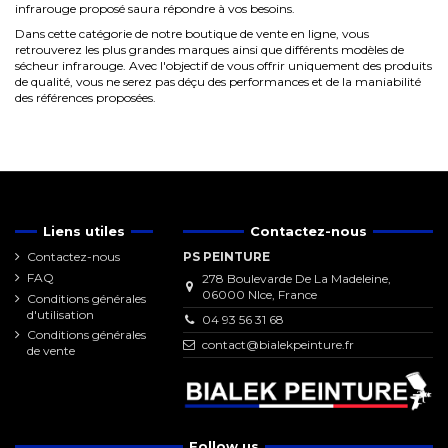
infrarouge proposé saura répondre à vos besoins.
Dans cette catégorie de notre boutique de vente en ligne, vous
retrouverez les plus grandes marques ainsi que différents modèles de
sécheur infrarouge. Avec l'objectif de vous offrir uniquement des produits
de qualité, vous ne serez pas déçu des performances et de la maniabilité
des références proposées.
Liens utiles
Contactez-nous
Contactez-nous
PS PEINTURE
FAQ
278 Boulevarde De La Madeleine,
06000 NIce, France
Conditions générales
d'utilisation
04 93 56 31 68
Conditions générales
contact@bialekpeinture.fr
de vente
Follow us