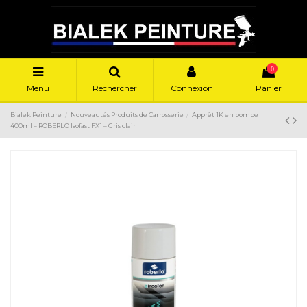
0
Menu
Rechercher
Connexion
Panier
Bialek Peinture
Nouveautés Produits de Carrosserie
Apprêt 1K en bombe
400ml – ROBERLO Isofast FX1 – Gris clair