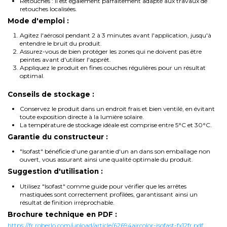
Retouches : Il est également parfaitement adapté aux travaux de
retouches localisées.
Mode d'emploi :
Agitez l'aérosol pendant 2 à 3 minutes avant l'application, jusqu'à
entendre le bruit du produit.
Assurez-vous de bien protéger les zones qui ne doivent pas être
peintes avant d'utiliser l'apprêt.
Appliquez le produit en fines couches régulières pour un résultat
optimal.
Conseils de stockage :
Conservez le produit dans un endroit frais et bien ventilé, en évitant
toute exposition directe à la lumière solaire.
La température de stockage idéale est comprise entre 5°C et 30°C.
Garantie du constructeur :
"Isofast" bénéficie d'une garantie d'un an dans son emballage non
ouvert, vous assurant ainsi une qualité optimale du produit.
Suggestion d'utilisation :
Utilisez "Isofast" comme guide pour vérifier que les arrêtes
mastiquées sont correctement profilées, garantissant ainsi un
résultat de finition irréprochable.
Brochure technique en PDF :
https://fr.roberlo.com/upload/article/62694aircolor-isofast-fx12fr.pdf