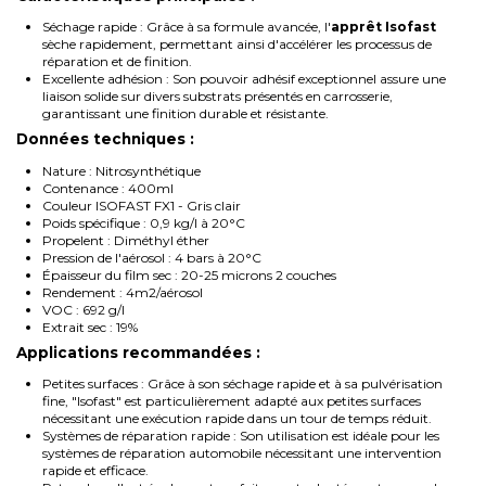
Séchage rapide : Grâce à sa formule avancée, l'
apprêt Isofast
sèche rapidement, permettant ainsi d'accélérer les processus de
réparation et de finition.
Excellente adhésion : Son pouvoir adhésif exceptionnel assure une
liaison solide sur divers substrats présentés en carrosserie,
garantissant une finition durable et résistante.
Données techniques :
Nature : Nitrosynthétique
Contenance : 400ml
Couleur ISOFAST FX1 - Gris clair
Poids spécifique : 0,9 kg/l à 20°C
Propelent : Diméthyl éther
Pression de l'aérosol : 4 bars à 20°C
Épaisseur du film sec : 20-25 microns 2 couches
Rendement : 4m2/aérosol
VOC : 692 g/l
Extrait sec : 19%
Applications recommandées :
Petites surfaces : Grâce à son séchage rapide et à sa pulvérisation
fine, "Isofast" est particulièrement adapté aux petites surfaces
nécessitant une exécution rapide dans un tour de temps réduit.
Systèmes de réparation rapide : Son utilisation est idéale pour les
systèmes de réparation automobile nécessitant une intervention
rapide et efficace.