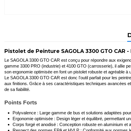
D
Pistolet de Peinture SAGOLA 3300 GTO CAR - 
Le SAGOLA 3300 GTO CAR est conçu pour répondre aux exigences les
gamme 3300 PRO (industrie) et 4100 GTO (carrosserie), il allie per
son ergonomie optimisée en font un pistolet robuste et agréable à ut
Le SAGOLA 3300 GTO CAR est donc l'outil parfait pour les peintres
aux finitions. Grâce à ses caractéristiques techniques avancées et 
de sa fiabilité.
Points Forts
Polyvalence : Large gamme de bus et solutions adaptées pour to
Ergonomie optimisée : Design léger et équilibré, permettant une 
Corps forgé et anodisé : Conception robuste en aluminium et ac
Respect des normes EPA et HVLP : Conformité aux normes les pl