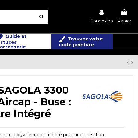
Connexion
Panier
Guide et
Trouvez votre
stuces
code peinture
arrosserie
- SAGOLA 3300
ircap - Buse :
e Intégré
 polyvalence et fiabilité pour une utilisation