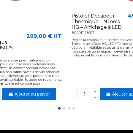
4
Pistolet Décapeur
Thermique – NTools
HG – Affichage à LED
BPAPP126007
299,00 € HT
Réglez la chaleur à la perfection avec l
que
Thermique NTools HG LED ! Températu
15025
débit d'air réglable et sécurité garanti
robuste et ergonomique, il deviendra u
indispensable pour vos travaux de dé
re ponceuse pneumatique roto-
pour les carrossiers professionnels !
fre un confort optimal lors de vos
lus, son faible niveau de vibrations et
ent silencieux vous permettent une
ravail agréable. Équipée de roulements
ants, elle est conçue pour...
Ajouter au panier
Ajouter au