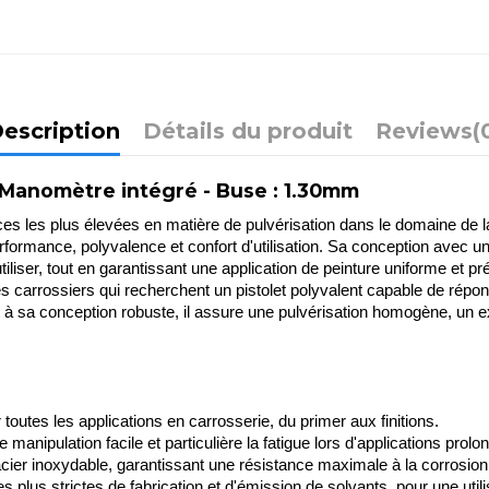
escription
Détails du produit
Reviews
(
Manomètre intégré - Buse : 1.30mm
 plus élevées en matière de pulvérisation dans le domaine de la ca
formance, polyvalence et confort d'utilisation. Sa conception avec un
iliser, tout en garantissant une application de peinture uniforme et pr
 carrossiers qui recherchent un pistolet polyvalent capable de répo
à sa conception robuste, il assure une pulvérisation homogène, un exce
utes les applications en carrosserie, du primer aux finitions.
manipulation facile et particulière la fatigue lors d'applications prolo
ier inoxydable, garantissant une résistance maximale à la corrosion 
us strictes de fabrication et d'émission de solvants, pour une util