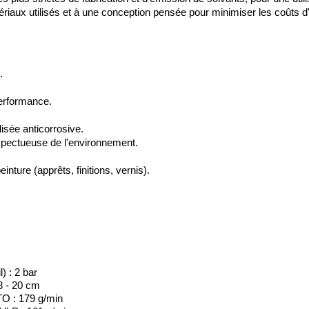
tériaux utilisés et à une conception pensée pour minimiser les coûts d'
.
performance.
isée anticorrosive.
spectueuse de l'environnement.
nture (apprêts, finitions, vernis).
 : 2 bar
8 - 20 cm
TO : 179 g/min