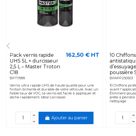
162,50 € HT
Pack vernis rapide
10 Chiffons
UHS 5L + durcisseur
antistatiqu
2,5 L – Master Troton
d’essuyag
C18
poussière
BPT11999
BPAPP250503
Vernis ultra rapide UHS de haute qualité pour une
10 Chiffons prof
finition brillante et durable de votre véhicule. Avec un
avant l'applicat
faible taux de VOC, ce vernis est facile à appliquer et
Éliminent poussi
sèche rapidement. Idéal carrossier.
prête à peindre.
nettoyage.
Ajouter au panier