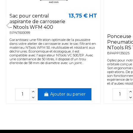
13,75 € HT
Sac pour central
aspirante de carrosserie
– Ntools WFM 400
BPNT600099
Ponceuse
Garantissez une filtration optimale de la poussière
Pneumati
dans votre atelier de carrosserie avec le sac filtrant en
NTools RS 
matériau NTools WFM 50, réutilisable et résistant aux
déchirures. Économique et écologique, il est
BPAPP135025
compatible avec l'aspirateur NTools VC 50E/EP. Avec
une contenance de 50 litres, il dispose d'un trou
Optez pour not
d'entrée de 58 mm de diamètre avec un joint...
orbitale conçue 
Son ergonomie of
opérations. De p
son fonctionnem
expérience de t
et d'aubes résist
Ajouter au panier