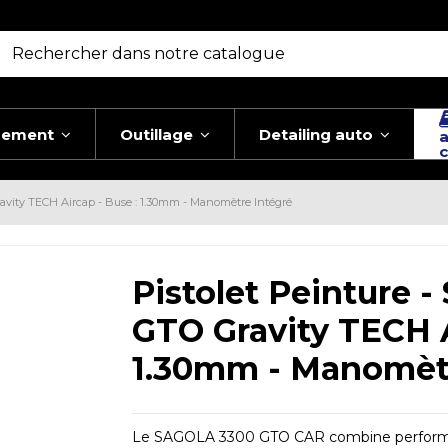
pement
Outillage
Detailing auto
a
c
avity TECH Aircap - Buse : 1.30mm - Manomètre Intégré
Pistolet Peinture 
GTO Gravity TECH A
1.30mm - Manomètr
Le SAGOLA 3300 GTO CAR combine performance,