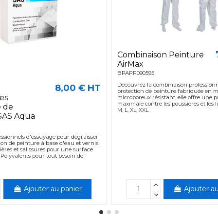
Combinaison Peinture
AirMax
BPAPP090595
Découvrez la combinaison professionn
8,00 € HT
protection de peinture fabriquée en 
es
microporeux résistant, elle offre une p
maximale contre les poussières et les liq
e de
M, L, XL, XXL
 SAS Aqua
essionnels d'essuyage pour dégraisser
ion de peinture à base d'eau et vernis.
ères et salissures pour une surface
 Polyvalents pour tout besoin de
Ajouter au panier
Ajouter au