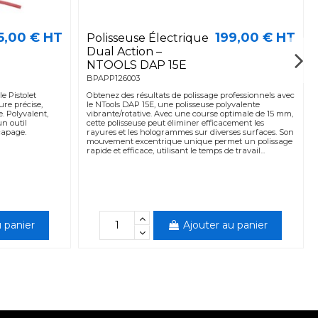
5,00 € HT
199,00 € HT
Polisseuse Électrique
Dual Action –
NTOOLS DAP 15E
BPAPP126003
e Pistolet
Obtenez des résultats de polissage professionnels avec
re précise,
le NTools DAP 15E, une polisseuse polyvalente
e. Polyvalent,
vibrante/rotative. Avec une course optimale de 15 mm,
n outil
cette polisseuse peut éliminer efficacement les
capage.
rayures et les hologrammes sur diverses surfaces. Son
mouvement excentrique unique permet un polissage
rapide et efficace, utilisant le temps de travail...
 panier
Ajouter au panier