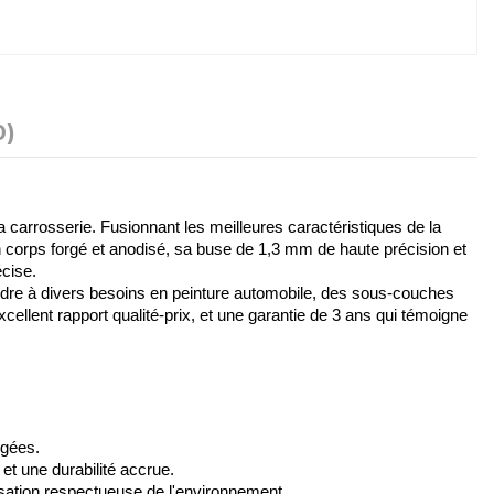
0)
rrosserie. Fusionnant les meilleures caractéristiques de la 
 corps forgé et anodisé, sa buse de 1,3 mm de haute précision et 
écise.
ndre à divers besoins en peinture automobile, des sous-couches 
llent rapport qualité-prix, et une garantie de 3 ans qui témoigne 
ngées.
et une durabilité accrue.
isation respectueuse de l'environnement.