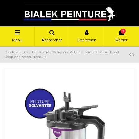
0
Menu
Rechercher
Connexion
Panier
Bialek Peinture
Peinture pour Carrosserie Voiture
Peinture Brillant Direct
Opaque en pot pour Renault