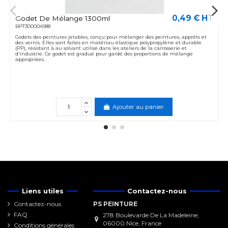
0,49 € HT
Godet De Mélange 1300ml
BPT300004988
Godets des peintures jetables, conçu pour mélanger des peintures, apprêts et
des vernis. Elles sont faites en matériau élastique polypropylène et durable
(PP), résistant à au solvant utilisé dans les ateliers de la carrosserie et
d'industrie. Ce godet est gradué pour gardé des proportions de mélange
appropriées.
Ajouter au panier
Liens utiles
Contactez-nous
Contactez-nous
PS PEINTURE
FAQ
278 Boulevarde De La Madeleine,
06000 NIce, France
Conditions générales