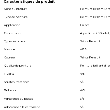
Caractéristiques du produit
Nom du produit
Peinture Brillant Dir
Type de peinture
Peinture Brillant Di
Application
En pot
Contenance
À partir de 200ml et j
Type de couleur
Teinte Renault
Marque
APP
Couleur
Teinte Renault
Qualité de peinture
Peinture brillant dir
Fluidité
4/5
Scratch résistance
5/5
Brillance
4/5
Adhérence au plastic
3/5
Adhérence à la carrosserie
5/5