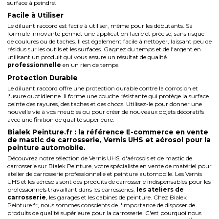
surface à peindre.
Facile à Utiliser
Le diluant raccord est facile à utiliser, même pour les débutants. Sa
formule innovante permet une application facile et précise, sans risque
de coulures ou de taches. Il est également facile à nettoyer, laissant peu de
résidus sur les outils et les surfaces. Gagnez du temps et de l'argent en
utilisant un produit qui vous assure un résultat de qualité
professionnelle
en un rien de temps.
Protection Durable
Le diluant raccord offre une protection durable contre la corrosion et
l'usure quotidienne. Il forme une couche résistante qui protège la surface
peinte des rayures, des taches et des chocs. Utilisez-le pour donner une
nouvelle vie à vos meubles ou pour créer de nouveaux objets décoratifs
avec une finition de qualité supérieure.
Bialek Peinture.fr : la référence E-commerce en vente
de mastic de carrosserie, Vernis UHS et aérosol pour la
peinture automobile.
Découvrez notre sélection de
Vernis UHS
, d'aérosols et de mastic de
carrosserie sur Bialek Peinture, votre spécialiste en vente de matériel pour
atelier de carrosserie professionnelle et peinture automobile. Les Vernis
UHS et les aérosols sont des produits de carrosserie indispensables pour les
professionnels travaillant dans les carrosseries,
les ateliers de
carrosserie
, les garages et les cabines de peinture.
Chez Bialek
Peinture.fr, nous sommes conscients de l'importance de disposer de
produits de qualité supérieure pour la carrosserie. C'est pourquoi nous