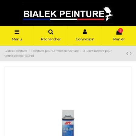
0
Menu
Rechercher
Connexion
Panier
Bialek Peinture
Peinture pour Carrosserie Voiture
Diluant raccord pour
vernis aérosol 400ml