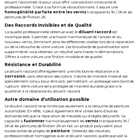
diluant raccord est là pour vous offrir une solution innovante et
professionnelle. Grâce à sa formule révolutionnaire, il assure une
homogénéité parfaite entre les vernis
transparents 1K / 2K et les
peintures de finition 2K.
Des Raccords Invisibles et de Qualité
La qualité professionnelle obtenue avec le
diluant raccord
est
incomparable. Il permet une fusion harmonieuse de l'ancien et du
nouveau vernis, éliminant ainsi les différences visibles lors de la réparation
ou de la retouche de votre voiture. Les brouillards de pulvérisation sont
supprimés et vous obtenez un résultat sans traces ni démarcations.
Offrez à votre voiture une finition invisible et de qualité.
Résistance et Durabilité
Le diluant raccord offre également une très bonne résistance à la
corrosion
, sans altération des coloris. Il sèche de manière mate et est
spécialement conçu pour être poli, permettant un polissage sans bord de
rupture. Votre voiture sera protégée de manière durable grâce à la
qualité et à la résistance du diluant raccord.
Autre domaine d'utilisation possible
Le diluant raccord ne se limite pas seulement à la retouche de peinture
automobile. En effet, il peut également être utilisé dans d'autres
domaines tels que la réparation de meubles ou d'objets décoratifs. Sa
capacité à
fusionner
harmonieusement les
vernis
transparents 1K /
2K et les peintures de finition 2K en fait un produit polyvalent pour
toutes sortes de projets de
peinture
. Obtenez des résultats
professionnels et homogènes avec le diluant raccord, quelle que soit la