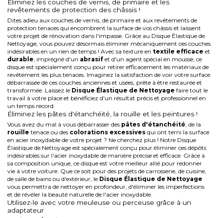
Éliminez les couches de vernis, de primaire et les
revêtements de protection des châssis !
Dites adieu aux couches de vernis, de primaire et aux revêtements de
protection tenaces qui encombrent la surface de vos châssis et laissent
votre projet de rénovation dans l'impasse. Grâce au Disque Élastique de
Nettoyage, vous pouvez désormais éliminer mécaniquement ces couches
indésirables en un rien de temps ! Avec sa texture en
textile
efficace
et
durable
, imprégné d'un
abrasif
et d'un agent spécial en mousse, ce
disque est spécialement conçu pour retirer efficacement les matériaux de
revêtement les plus tenaces.
Imaginez la satisfaction de voir votre surface
débarrassée de ces couches anciennes et usées, prête à être restaurée et
transformée. Laissez le
Disque Élastique de Nettoyage
faire tout le
travail à votre place et bénéficiez d'un résultat précis et professionnel en
un temps record.
Éliminez les pâtes d'étanchéité, la rouille et les peintures !
Vous avez du mal à vous débarrasser des
pâtes d'étanchéité
, de la
rouille
tenace ou des
colorations excessives
qui ont terni la surface
en acier inoxydable de votre projet ? Ne cherchez plus ! Notre Disque
Élastique de Nettoyage est spécialement conçu pour éliminer ces dépôts
indésirables sur l'acier inoxydable de manière précise et efficace.
Grâce à
sa composition unique, ce disque est votre meilleur allié pour redonner
vie à votre voiture. Que ce soit pour des projets de carrosserie, de cuisine,
de salle de bains ou d'extérieur, le
Disque Élastique de Nettoyage
vous permettra de nettoyer en profondeur, d'éliminer les imperfections
et de révéler la beauté naturelle de l'acier inoxydable.
Utilisez-le avec votre meuleuse ou perceuse grâce à un
adaptateur