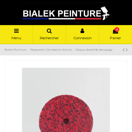
0
Menu
Rechercher
Connexion
Panier
Bialek Peinture
Réparation Carrosserie Voiture
Disque abrasif de décapage