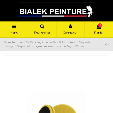
0
Menu
Rechercher
Connexion
Panier
Bialek Peinture
Car Detailing Automobile
Polish voiture
Disque de
lustrage
Disque de Lustrage en mousse dur jaune Brayt d150mm