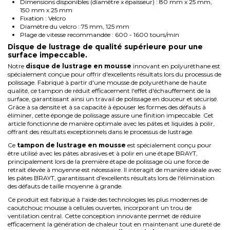
Dimensions disponibles (diamètre x épaisseur) : 80 mm x 25 mm,
150 mm x 25 mm
Fixation : Velcro
Diamètre du velcro : 75 mm, 125 mm
Plage de vitesse recommandée : 600 - 1600 tours/min
Disque de lustrage de qualité supérieure pour une
surface impeccable.
Notre
disque de lustrage en mousse
innovant en polyuréthane est
spécialement conçue pour offrir d'excellents résultats lors du processus de
polissage. Fabriqué à partir d'une mousse de polyuréthane de haute
qualité, ce tampon de réduit efficacement l'effet d'échauffement de la
surface, garantissant ainsi un travail de polissage en douceur et sécurisé.
Grâce à sa densité et à sa capacité à épouser les formes des défauts à
éliminer, cette éponge de polissage assure une finition impeccable. Cet
article fonctionne de manière optimale avec les pâtes et liquides à polir,
offrant des résultats exceptionnels dans le processus de lustrage.
Ce
tampon de lustrage en mousse
est spécialement conçu pour
être utilisé avec les pâtes abrasives et à polir en une étape BRAYT,
principalement lors de la première étape de polissage où une force de
retrait élevée à moyenne est nécessaire. Il interagit de manière idéale avec
les pâtes BRAYT, garantissant d'excellents résultats lors de l'élimination
des défauts de taille moyenne à grande.
Ce produit est fabriqué à l'aide des technologies les plus modernes de
caoutchouc mousse à cellules ouvertes, incorporant un trou de
ventilation central. Cette conception innovante permet de réduire
efficacement la génération de chaleur tout en maintenant une dureté de