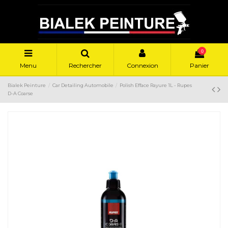
0
Menu
Rechercher
Connexion
Panier
Bialek Peinture
Car Detailing Automobile
Polish Efface Rayure 1L - Rupes
D-A Coarse