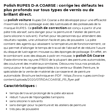
Polish RUPES D-A COARSE : corrige les défauts les
plus profonds sur tous types de vernis ou de
brillant direct.
Le
polish voiture
Rupes DA Coarse a été développé pour une efficacité
maximale lors du polissage avec des lustreuses et des polisseuses de la
marque
RUPES
. Ce
polish de correction
est conçu à partir d'une
pâte très abrasif, sans danger pour la peinture et l'atelier de peinture
(sans silicone ni solvant). Parfait pour les personnes qui attendent des
résultats rapides, une utilisation facile et peu de poussière. La pâte
contient des agents qui abaissent la température de fonctionnement, ce
qui permet d'allonger le temps de travail de l'abrasif et de réduire l'usure
du disque de lustrage en mousse ou des éponges de polissage. En effet, en
le combinant avec des disques à polir en mousse, le
polish DA Coarse
Paste élimine les rayures P1500 de la plupart des peintures automobiles,
des coulure et des matériaux similaires. Découvrez tous nos produits
conçus pour le lustrage disponibles à la vente sur
Bialek Peinture, le
spécialiste de la vente de
matériel de carrosserie
et de
peinture
automobile
.
Brochure technique en PDF :
https://www.rupes.com/wp-
content/uploads/2020/07/9DACOARSE_FR_flyer.pdf
Caractéristiques :
temps de travail prolongé de la pâte abrasive
réduit l'usure de l'éponge/des tampons
sans silicone ni solvants
sans danger pour la peinture et les ateliers de peinture
très peu de poussière