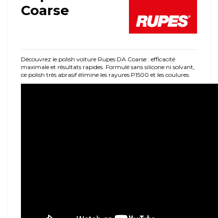
Coarse
Découvrez le polish voiture Rupes DA Coarse : efficacité
maximale et résultats rapides. Formulé sans silicone ni solvant,
ce polish très abrasif élimine les rayures P1500 et les coulures.