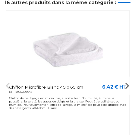
16 autres produits dans la même catégorie :
6,42 € HT
Chiffon Microfibre Blanc 40 x 60 cm
BPTR300007648
Chiffon de nettoyage en microfibre, absorbe bien l'humidité, élimine la
poussière, la saleté, les traces de doigts et la graisse. Peut-être utilisé sec ou
humide. Pour augmenter l'effet de lavage, la microfibre peut être utilisée avec
des détergents. 40x60cm | Blanc