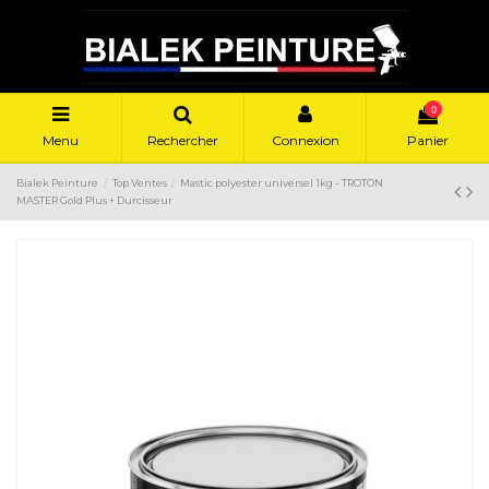
0
Menu
Rechercher
Connexion
Panier
Bialek Peinture
Top Ventes
Mastic polyester universel 1kg - TROTON
MASTER Gold Plus + Durcisseur