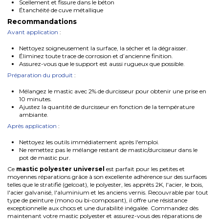
Scellement et fissure dans le béton
Étanchéité de cuve métallique
Recommandations
Avant application
:
Nettoyez soigneusement la surface, la sécher et la dégraisser.
Éliminez toute trace de corrosion et d’ancienne finition.
Assurez-vous que le support est aussi rugueux que possible.
Préparation du produit
:
Mélangez le mastic avec 2% de durcisseur pour obtenir une prise en
10 minutes.
Ajustez la quantité de durcisseur en fonction de la température
ambiante.
Après application
:
Nettoyez les outils immédiatement après l'emploi.
Ne remettez pas le mélange restant de mastic/durcisseur dans le
pot de mastic pur.
Ce
mastic polyester universel
est parfait pour les petites et
moyennes réparations grâce à son excellente adhérence sur des surfaces
telles que le stratifié (gelcoat), le polyester, les apprêts 2K, l'acier, le bois,
l'acier galvanisé, l'aluminium et les anciens vernis. Recouvrable par tout
type de peinture (mono ou bi-composant), il offre une résistance
exceptionnelle aux chocs et une durabilité inégalée. Commandez dès
maintenant votre mastic polyester et assurez-vous des réparations de