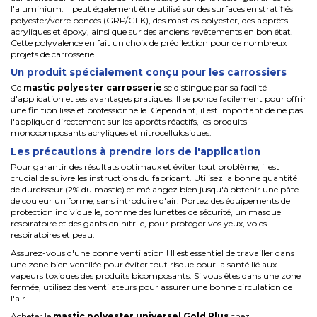
l'aluminium. Il peut également être utilisé sur des surfaces en stratifiés
polyester/verre poncés (GRP/GFK), des mastics polyester, des apprêts
acryliques et époxy, ainsi que sur des anciens revêtements en bon état.
Cette polyvalence en fait un choix de prédilection pour de nombreux
projets de carrosserie.
Un produit spécialement conçu pour les carrossiers
Ce
mastic polyester carrosserie
se distingue par sa facilité
d'application et ses avantages pratiques. Il se ponce facilement pour offrir
une finition lisse et professionnelle. Cependant, il est important de ne pas
l'appliquer directement sur les apprêts réactifs, les produits
monocomposants acryliques et nitrocellulosiques.
Les précautions à prendre lors de l'application
Pour garantir des résultats optimaux et éviter tout problème, il est
crucial de suivre les instructions du fabricant. Utilisez la bonne quantité
de durcisseur (2% du mastic) et mélangez bien jusqu'à obtenir une pâte
de couleur uniforme, sans introduire d'air. Portez des équipements de
protection individuelle, comme des lunettes de sécurité, un masque
respiratoire et des gants en nitrile, pour protéger vos yeux, voies
respiratoires et peau.
Assurez-vous d'une bonne ventilation ! Il est essentiel de travailler dans
une zone bien ventilée pour éviter tout risque pour la santé lié aux
vapeurs toxiques des produits bicomposants. Si vous êtes dans une zone
fermée, utilisez des ventilateurs pour assurer une bonne circulation de
l'air.
Acheter le
mastic polyester universel Gold Plus
chez