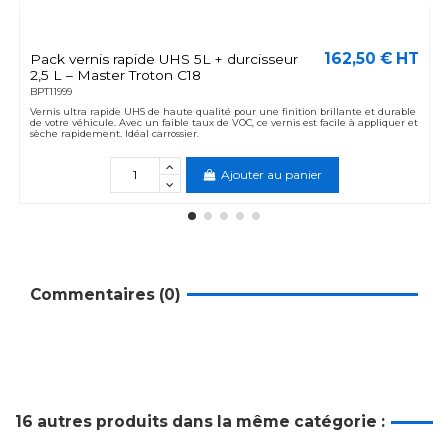
162,50 € HT
Pack vernis rapide UHS 5L + durcisseur
2,5 L – Master Troton C18
BPT11999
Vernis ultra rapide UHS de haute qualité pour une finition brillante et durable
de votre véhicule. Avec un faible taux de VOC, ce vernis est facile à appliquer et
sèche rapidement. Idéal carrossier.
Ajouter au panier
Commentaires (0)
16 autres produits dans la même catégorie :