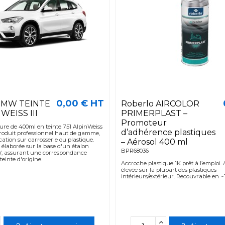
0,00 € HT
 BMW TEINTE
Roberlo AIRCOLOR
NWEISS III
PRIMERPLAST –
Promoteur
re de 400ml en teinte 751 AlpinWeiss
d’adhérence plastiques
roduit professionnel haut de gamme,
cation sur carrosserie ou plastique.
– Aérosol 400 ml
 élaborée sur la base d'un étalon
BPR68036
, assurant une correspondance
teinte d'origine.
Accroche plastique 1K prêt à l’emploi
élevée sur la plupart des plastiques
intérieurs/extérieur. Recouvrable en ~1