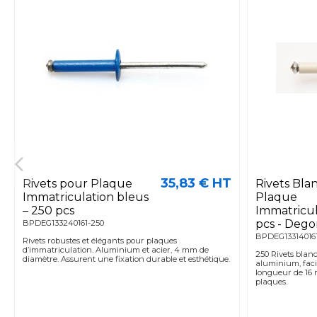
35,83 € HT
Rivets pour Plaque
Rivets Bla
Immatriculation bleus
Plaque
– 250 pcs
Immatricul
pcs - Deg
BPDEG133240161-250
BPDEG13314016
Rivets robustes et élégants pour plaques
d’immatriculation. Aluminium et acier, 4 mm de
250 Rivets blan
diamètre. Assurent une fixation durable et esthétique.
aluminium, faci
longueur de 16 
plaques.