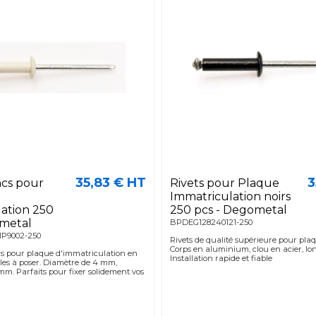
35,83 € HT
3
ncs pour
Rivets pour Plaque
Immatriculation noirs
ation 250
250 pcs - Degometal
ometal
BPDEG128240121-250
1P9002-250
Rivets de qualité supérieure pour plaq
Corps en aluminium, clou en acier, l
cs pour plaque d'immatriculation en
Installation rapide et fiable
les à poser. Diamètre de 4 mm,
mm. Parfaits pour fixer solidement vos