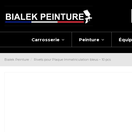
Carrosserie
Peinture
Équi
Bialek Peinture
Rivets pour Plaque Immatriculation bleus – 10 pcs