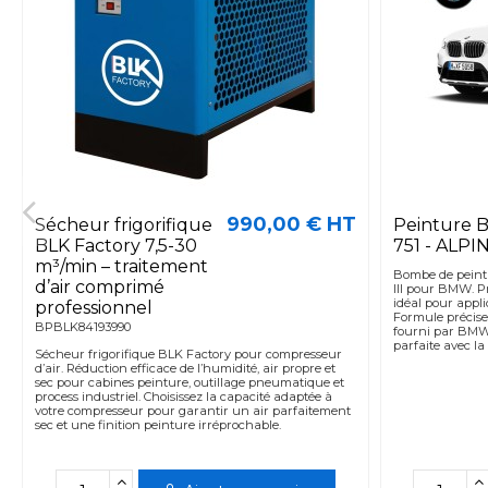
990,00 € HT
Sécheur frigorifique
Peinture
BLK Factory 7,5-30
751 - ALPI
m³/min – traitement
Bombe de peintu
d’air comprimé
III pour BMW. P
idéal pour appli
professionnel
Formule précise
BPBLK84193990
fourni par BMW
parfaite avec la 
Sécheur frigorifique BLK Factory pour compresseur
d’air. Réduction efficace de l’humidité, air propre et
sec pour cabines peinture, outillage pneumatique et
process industriel. Choisissez la capacité adaptée à
votre compresseur pour garantir un air parfaitement
sec et une finition peinture irréprochable.