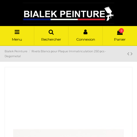
0
Menu
Rechercher
Connexion
Panier
Bialek Peinture
Rivets Blancs pour Plaque Immatriculation 250 pcs -
Degometal