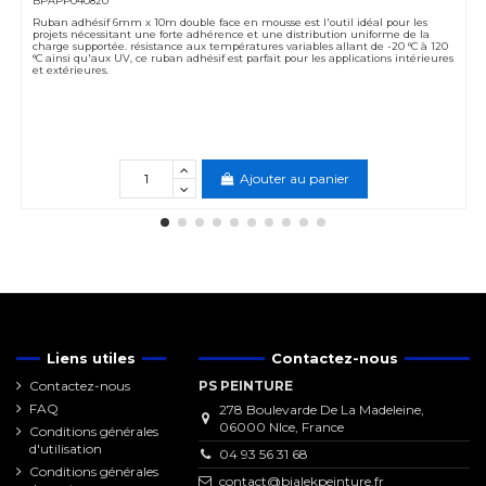
BPAPP040820
Ruban adhésif 6mm x 10m double face en mousse est l'outil idéal pour les
projets nécessitant une forte adhérence et une distribution uniforme de la
charge supportée. résistance aux températures variables allant de -20 °C à 120
°C ainsi qu'aux UV, ce ruban adhésif est parfait pour les applications intérieures
et extérieures.
Ajouter au panier
Liens utiles
Contactez-nous
Contactez-nous
PS PEINTURE
FAQ
278 Boulevarde De La Madeleine,
06000 NIce, France
Conditions générales
d'utilisation
04 93 56 31 68
Conditions générales
contact@bialekpeinture.fr