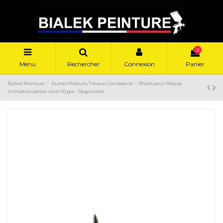
0
Menu
Rechercher
Connexion
Panier
Bialek Peinture
Autres Produits Travaux Carrosserie
Rivets pour Plaque
Immatriculation noirs 10 pcs - Degometal