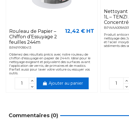
Nettoyant 
1L – TENZI 
Concentré 
BPWAA009A001
12,42 € HT
Rouleau de Papier –
Produit anticor
Chiffon d’Essuyage 2
nettoyage des J
feuilles 244m
et l'acier inoxy
sédiments des se
BPAPP090413
Obtenez des résultats précis avec notre rouleau de
chiffon d'essuyage en papier de 244m. Idéal pour le
nettoyage exigeant et polyvalent des surfaces avant
l'application de vernis, de primaires et de mastics.
Parfait aussi pour laver votre voiture ou essuyer vos
outils.
Ajouter au panier
Commentaires (0)