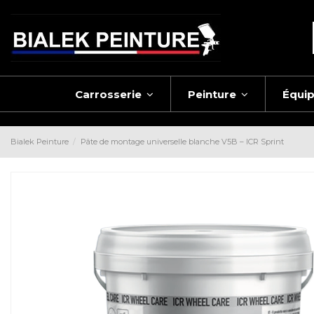
Carrosserie
Peinture
Équi
Bialek Peinture
Pâte de montage universelle blanche V5B – ICR Sprint