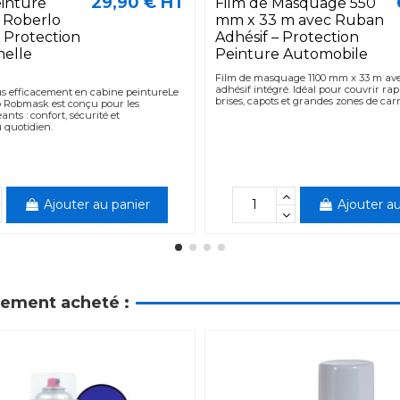
29,90 € HT
inture
Film de Masquage 550
e Roberlo
mm x 33 m avec Ruban
 Protection
Adhésif – Protection
nelle
Peinture Automobile
Film de masquage 1100 mm x 33 m av
adhésif intégré. Idéal pour couvrir ra
s efficacement en cabine peintureLe
brises, capots et grandes zones de carr
 Robmask est conçu pour les
ants : confort, sécurité et
 quotidien.
Ajouter au panier
Ajouter au
alement acheté :