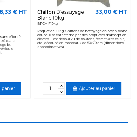
8,33 € HT
33,00 € HT
Chiffon D’essuyage
Blanc 10kg
BPCHIF10kg
Paquet de 10 Kg. Chiffons de nettoyage en coton blanc
coupé. Il se caractérise par des propriétés d'absorption
sans effort ?
élevées. Il est dépourvu de boutons, fermetures éclair,
ré est la
etc., découpé en morceaux de 50x70 cm (dimensions
loge les
approximatives).
 véhicule
 !
 panier
Ajouter au panier