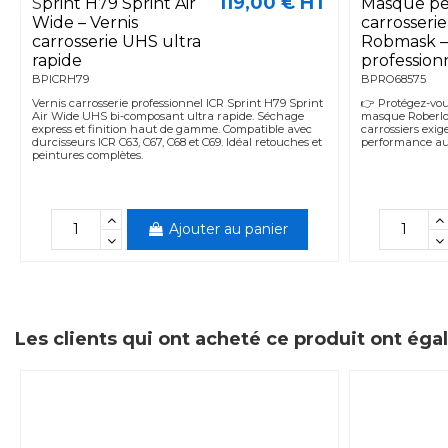
119,00 € HT
Sprint H79 Sprint Air
Masque pe
Wide – Vernis
carrosseri
carrosserie UHS ultra
Robmask –
rapide
profession
BPICRH79
BPRO68575
Vernis carrosserie professionnel ICR Sprint H79 Sprint
👉 Protégez-vou
Air Wide UHS bi-composant ultra rapide. Séchage
masque Roberlo
express et finition haut de gamme. Compatible avec
carrossiers exige
durcisseurs ICR C63, C67, C68 et C69. Idéal retouches et
performance au
peintures complètes.
Ajouter au panier
Les clients qui ont acheté ce produit ont ég