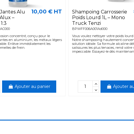
10,00 € HT
Jantes Alu
Shampoing Carrosserie
Alux –
Poids Lourd 1L – Mono
1:3
Truck Tenzi
AC000
BPWFF006A001Ad000
rosion concentré, conçu pour le
Vous voulez nettoyer votre poids lourd 
antes en aluminium, les métaux légers
Notre shampooing hautement concent
dable. Enlève immédiatement les
solution idéale. Sa formule alcaline dé
melles de frein.
salissures les plus tenaces, rend votre
impeccable. Essayez-le dès maintenant
Ajouter au panier
Ajouter au