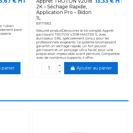
6,67 € HT
13,33 € HT
Apprêt TROTON V2018
2K – Séchage Rapide,
Application Pro – Bidon
1L
BPT11953
ec ruban
pidement pare-
Résumé produitDécouvrez le kit complet Apprêt
osserie.
garnissant TROTON V2018 MASTER 1L avec
durcisseur 0,16L, spécialement conçu pour les
professionnels exigeants. Ce système bicomposant
garantit un séchage rapide, un fort pouvoir
garnissant et un ponçage ultra facile, pour une
préparation impeccable avant peinture. Compatible
avec de nombreux supports, il offre...
 panier
Ajouter au panier