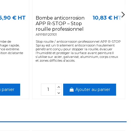
6,90 € HT
10,83 € HT
Bombe anticorrosion
APP R-STOP – Stop
rouille professionnel
APPBP201101
ombe de
Stop rouille / anticorrosion professionnel APP R-STOP
chage rapide,
Spray est un traitement anticorrosion hautement
ance extrême.
pénétrant conçu pour stopper la rouille, évacuer
nition éclatante
l’humidité et protéger la surface avant peinture.Il
s’utilise sur acier, galvanisé, aluminium, corps creux
et zones difficiles d’accès.
 panier
Ajouter au panier