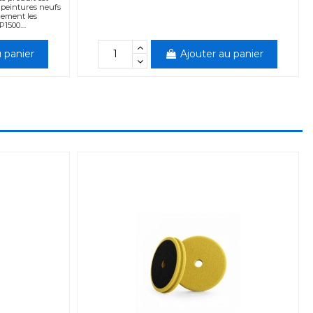
peintures neufs
lement les
1500....
 panier
Ajouter au panier