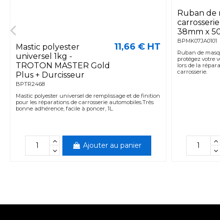
Ruban de
carrosseri
38mm x 5
BPMK07JA0101
11,66 € HT
Mastic polyester
Ruban de masq
universel 1kg -
protégez votre v
TROTON MASTER Gold
lors de la répar
carrosserie.
Plus + Durcisseur
BPTR2468
Mastic polyester universel de remplissage et de finition
pour les réparations de carrosserie automobiles.Très
bonne adhérence, facile à poncer, 1L.
Ajouter au panier