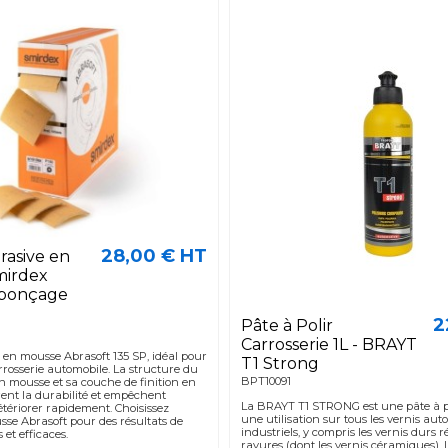
28,00 € HT
asive en
mirdex
 ponçage
2
Pâte à Polir
Carrosserie 1L - BRAYT
 en mousse Abrasoft 135 SP, idéal pour
T1 Strong
arrosserie automobile. La structure du
BPT10091
n mousse et sa couche de finition en
rent la durabilité et empêchent
La BRAYT T1 STRONG est une pâte à p
détériorer rapidement. Choisissez
une utilisation sur tous les vernis aut
sse Abrasoft pour des résultats de
industriels, y compris les vernis durs r
et efficaces.
rayures (dont les vernis céramiques). L