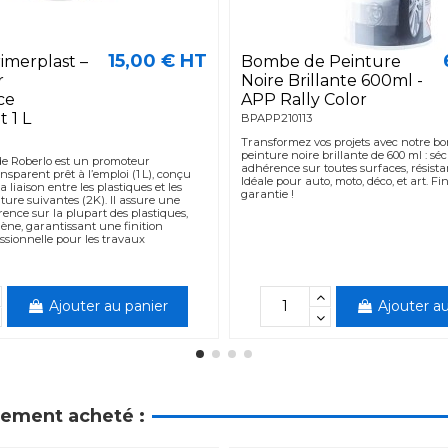
15,00 € HT
imerplast –
Bombe de Peinture
r
Noire Brillante 600ml -
ce
APP Rally Color
 1 L
BPAPP210113
Transformez vos projets avec notre b
peinture noire brillante de 600 ml : sé
de Roberlo est un promoteur
adhérence sur toutes surfaces, résist
sparent prêt à l’emploi (1 L), conçu
Idéale pour auto, moto, déco, et art. Fi
 liaison entre les plastiques et les
garantie !
ure suivantes (2K). Il assure une
ence sur la plupart des plastiques,
lène, garantissant une finition
ssionnelle pour les travaux
Ajouter au panier
Ajouter au
alement acheté :