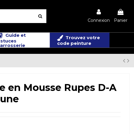
Connexion
Panier
Guide et
Trouvez votre
stuces
code peinture
arrosserie
ge en Mousse Rupes D-A
aune