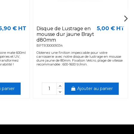
6,90 € HT
5,00 € HT
Disque de Lustrage en
mousse dur jaune Brayt
d80mm
BPTR300009334
oire mate 600ml
Obtenez une finition impeccable pour votre
péries et UV,
carrosserie avec notre disque de lustrage en mousse
 Transformez
dure jaune de 80mm. Fixation Velcro, plage de vitesse
abilité !
recommandée : 600-1600 tr/min.
 panier
Ajouter au panier