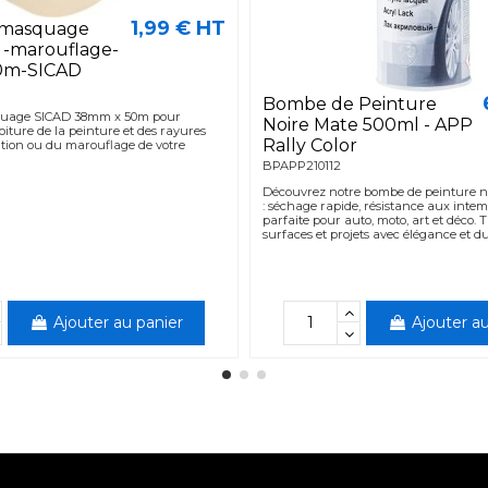
1,99 € HT
 masquage
e -marouflage-
0m-SICAD
Bombe de Peinture
uage SICAD 38mm x 50m pour
Noire Mate 500ml - APP
oiture de la peinture et des rayures
Rally Color
ation ou du marouflage de votre
BPAPP210112
Découvrez notre bombe de peinture n
: séchage rapide, résistance aux intem
parfaite pour auto, moto, art et déco.
surfaces et projets avec élégance et dur
Ajouter au panier
Ajouter au