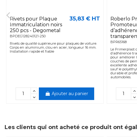
35,83 € HT
Rivets pour Plaque
Roberlo Pr
Immatriculation noirs
Promoteu
250 pcs - Degometal
d’adhéren
transparent
BPDEG128240121-250
BPR65168
Rivets de qualité supérieure pour plaques de voiture.
Corps en aluminium, clou en acier, longueur 16 mm.
Le Primerplast 
Installation rapide et fiable
d’adhérence tran
pour améliorer la
couches de peint
excellente adhér
sauf le polyéthy
durable et profe
automobiles.
Ajouter au panier
Les clients qui ont acheté ce produit ont ég