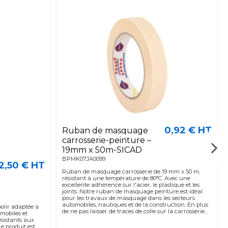
0,92 € HT
Ruban de masquage
carrosserie-peinture –
19mm x 50m-SICAD
BPMK07JA0099
2,50 € HT
Ruban de masquage carrosserie de 19 mm x 50 m,
résistant à une température de 80°C. Avec une
excellente adhérence sur l'acier, le plastique et les
joints. Notre ruban de masquage peinture est idéal
pour les travaux de masquage dans les secteurs
automobiles, nautiques et de la construction. En plus
olir adaptée à
de ne pas laisser de traces de colle sur la carrosserie...
omobiles et
ésistants aux
e produit est