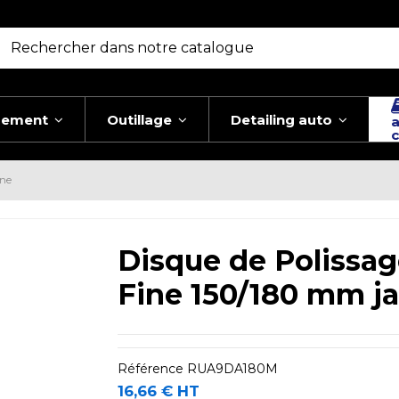
pement
Outillage
Detailing auto
a
c
une
Disque de Polissa
Fine 150/180 mm j
Référence
RUA9DA180M
16,66 € HT