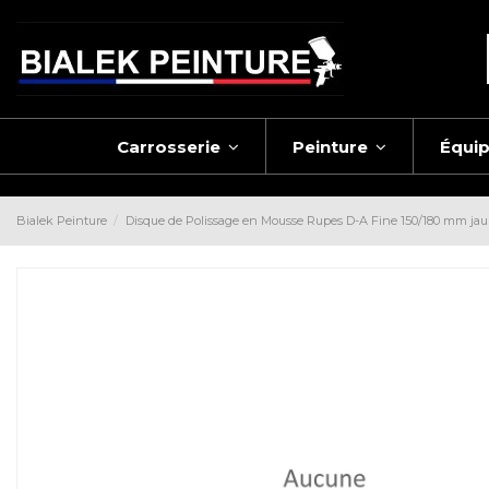
Carrosserie
Peinture
Équi
Bialek Peinture
Disque de Polissage en Mousse Rupes D-A Fine 150/180 mm ja