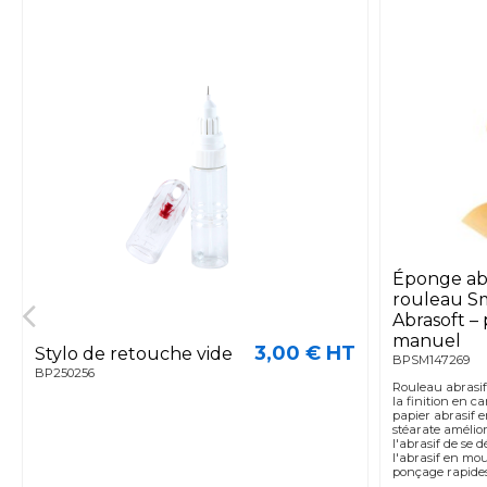
Éponge abr
rouleau S
Abrasoft –
manuel
3,00 € HT
Stylo de retouche vide
BPSM147269
BP250256
Rouleau abrasif
la finition en c
papier abrasif e
stéarate amélio
l'abrasif de se 
l'abrasif en mou
ponçage rapides 