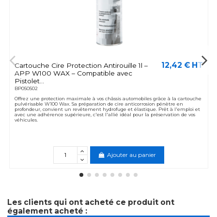
12,42 € HT
Cartouche Cire Protection Antirouille 1l –
APP W100 WAX – Compatible avec
Pistolet...
BP050502
Offrez une protection maximale à vos châssis automobiles grâce à la cartouche
pulvérisable W100 Wax. Sa préparation de cire anticorrosion pénètre en
profondeur, convient un revêtement hydrofuge et élastique. Prêt à l'emploi et
avec une adhérence supérieure, c'est l'allié idéal pour la préservation de vos
véhicules.
Ajouter au panier
Les clients qui ont acheté ce produit ont
également acheté :