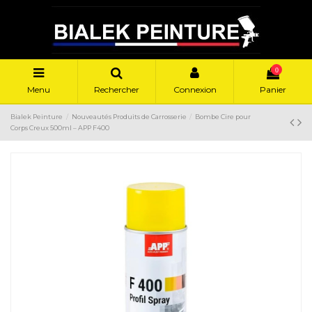
0
Menu
Rechercher
Connexion
Panier
Bialek Peinture
Nouveautés Produits de Carrosserie
Bombe Cire pour
Corps Creux 500ml – APP F400