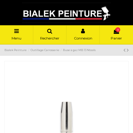
0
Menu
Rechercher
Connexion
Panier
Bialek Peinture
Outillage Carrosserie
Buse à gaz MB 13 Ntools