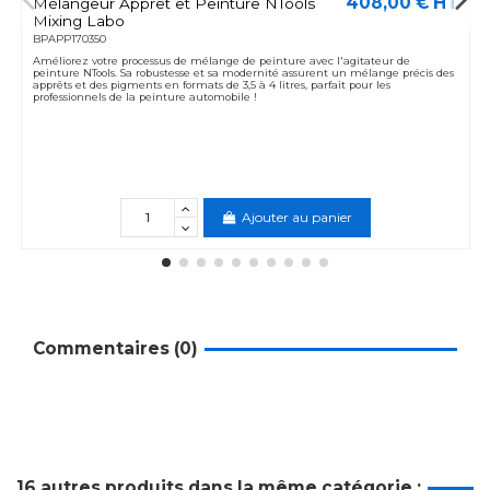
408,00 € HT
Mélangeur Apprêt et Peinture NTools
Mixing Labo
BPAPP170350
Améliorez votre processus de mélange de peinture avec l'agitateur de
peinture NTools. Sa robustesse et sa modernité assurent un mélange précis des
apprêts et des pigments en formats de 3,5 à 4 litres, parfait pour les
professionnels de la peinture automobile !
Ajouter au panier
Commentaires (0)
16 autres produits dans la même catégorie :