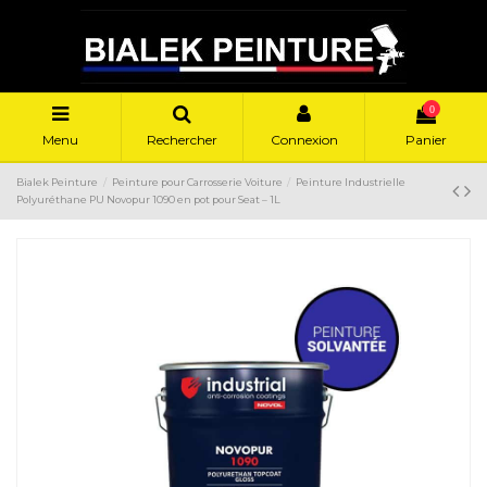
0
Menu
Rechercher
Connexion
Panier
Bialek Peinture
Peinture pour Carrosserie Voiture
Peinture Industrielle
Polyuréthane PU Novopur 1090 en pot pour Seat – 1L