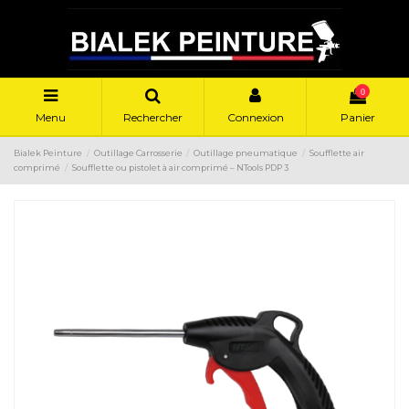
0
Menu
Rechercher
Connexion
Panier
Bialek Peinture
Outillage Carrosserie
Outillage pneumatique
Soufflette air
comprimé
Soufflette ou pistolet à air comprimé – NTools PDP 3