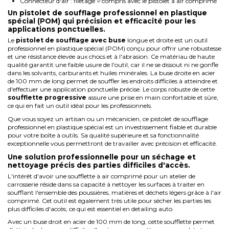
Connecteur d'air : filetage 1⁄ compris avec le pistolet à air comprimé
Un pistolet de soufflage professionnel en plastique
spécial (POM) qui précision et efficacité pour les
applications ponctuelles.
Le
pistolet de soufflage avec buse
longue et droite est un outil
professionnel en plastique spécial (POM) conçu pour offrir une robustesse
et une résistance élevée aux chocs et à l'abrasion. Ce matériau de haute
qualité garantit une faible usure de l'outil, car il ne se dissout ni ne gonfle
dans les solvants, carburants et huiles minérales. La buse droite en acier
de 100 mm de long permet de souffler les endroits difficiles à atteindre et
d'effectuer une application ponctuelle précise. Le corps robuste de cette
soufflette progressive
assure une prise en main confortable et sûre,
ce qui en fait un outil idéal pour les professionnels.
Que vous soyez un artisan ou un mécanicien, ce pistolet de soufflage
professionnel en plastique spécial est un investissement fiable et durable
pour votre boîte à outils. Sa qualité supérieure et sa fonctionnalité
exceptionnelle vous permettront de travailler avec précision et efficacité.
Une solution professionnelle pour un séchage et
nettoyage précis des parties difficiles d'accès.
L'intérêt d'avoir une soufflette à air comprimé pour un atelier de
carrosserie réside dans sa capacité à nettoyer les surfaces à traiter en
soufflant l'ensemble des poussières, matières et déchets légers grâce à l'air
comprimé. Cet outil est également très utile pour sécher les parties les
plus difficiles d'accès, ce qui est essentiel en detailing auto.
Avec un buse droit en acier de 100 mm de long, cette soufflette permet