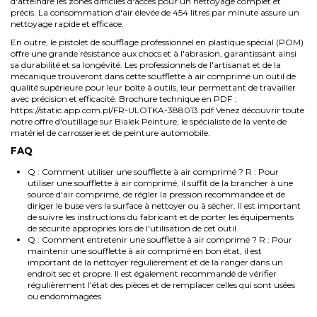
d'atteindre les zones difficiles d'accès pour un nettoyage complet et
précis. La consommation d'air élevée de 454 litres par minute assure un
nettoyage rapide et efficace.
En outre, le pistolet de soufflage professionnel en plastique spécial (POM)
offre une grande résistance aux chocs et à l'abrasion, garantissant ainsi
sa durabilité et sa longévité. Les professionnels de l'artisanat et de la
mécanique trouveront dans cette soufflette à air comprimé un outil de
qualité supérieure pour leur boîte à outils, leur permettant de travailler
avec précision et efficacité. Brochure technique en PDF :
https://static.app.com.pl/FR-ULOTKA-388013.pdf
Venez découvrir toute
notre offre d'
outillage
sur Bialek Peinture, le spécialiste de la vente de
matériel de carrosserie
et de
peinture automobile
.
FAQ
Q : Comment utiliser une soufflette à air comprimé ? R : Pour
utiliser une soufflette à air comprimé, il suffit de la brancher à une
source d'air comprimé, de régler la pression recommandée et de
diriger le buse vers la surface à nettoyer ou à sécher. Il est important
de suivre les instructions du fabricant et de porter les équipements
de sécurité appropriés lors de l'utilisation de cet outil.
Q : Comment entretenir une soufflette à air comprimé ? R : Pour
maintenir une soufflette à air comprimé en bon état, il est
important de la nettoyer régulièrement et de la ranger dans un
endroit sec et propre. Il est également recommandé de vérifier
régulièrement l'état des pièces et de remplacer celles qui sont usées
ou endommagées.