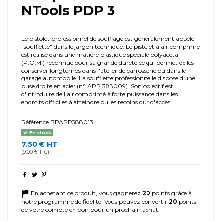
NTools PDP 3
Le pistolet professionnel de soufflage est généralement appelé
"soufflette" dans le jargon technique. Le pistolet à air comprimé
est réalisé dans une matière plastique spéciale polyacétal
(P.O.M.) reconnue pour sa grande dureté ce qui permet de les
conserver longtemps dans l'atelier de carrosserie ou dans le
garage automobile. La soufflette professionnelle dispose d'une
buse droite en acier (n° APP 388009). Son objectif est
d'introduire de l'air comprimé à forte puissance dans les
endroits difficiles à atteindre ou les recoins dur d'accès.
Référence
BPAPP388013
En stock
7,50 € HT
(9,00 € TTC)
En achetant ce produit, vous gagnerez
20
points grâce à
notre programme de fidélité. Vous pouvez convertir
20
points
de votre compte en bon pour un prochain achat.