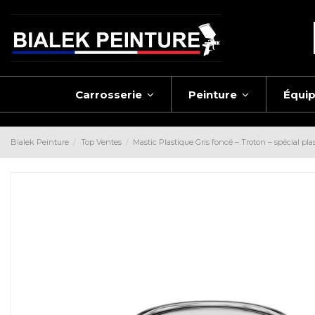
Carrosserie
Peinture
Équi
Bialek Peinture
Top Ventes
Mastic Plastique Gris foncé – Troton – spécial pla