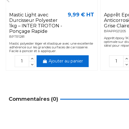
9,99 € HT
Mastic Light avec
Apprêt Ep
Durcisseur Polyester
Anticorro
1kg – INTER TROTON -
Grise Clai
Ponçage Rapide
BPAPP021205
BPTR1281
Apprêt époxy 1K
optimale sur div
Mastic polyester léger et élastique avec une excellente
idéal pour répara
adhérence sur les grandes surfaces de carrosserie.
Facile à poncer et à appliquer.
Ajouter au panier
Commentaires (0)