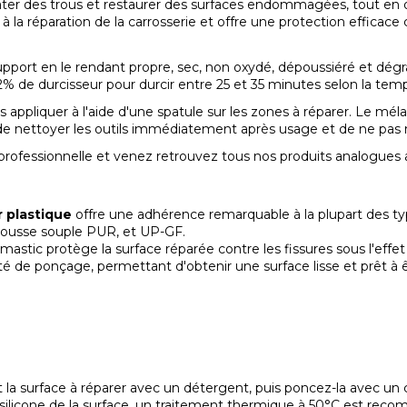
er des trous et restaurer des surfaces endommagées, tout en offra
la réparation de la carrosserie et offre une protection efficace 
support en le rendant propre, sec, non oxydé, dépoussiéré et dégr
2% de durcisseur pour durcir entre 25 et 35 minutes selon la tem
les appliquer à l'aide d'une spatule sur les zones à réparer. Le m
t de nettoyer les outils immédiatement après usage et de ne pas 
ofessionnelle et venez retrouvez tous nos produits analogues 
r plastique
offre une adhérence remarquable à la plupart des type
ousse souple PUR, et UP-GF.
 mastic protège la surface réparée contre les fissures sous l'effet 
té de ponçage, permettant d'obtenir une surface lisse et prêt à ê
a surface à réparer avec un détergent, puis poncez-la avec un chif
s de silicone de la surface, un traitement thermique à 50°C est 