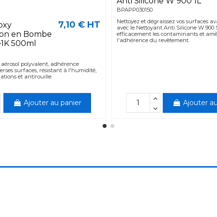
Anti Silicone W 900 1L
BPAPP030150
Nettoyez et dégraissez vos surfaces a
7,10 € HT
oxy
avec le Nettoyant Anti Silicone W 900 S
sion en Bombe
efficacement les contaminants et amé
l'adhérence du revêtement.
re1K 500ml
 aérosol polyvalent, adhérence
erses surfaces, résistant à l'humidité,
tions et antirouille.
Ajouter au panier
Ajouter au