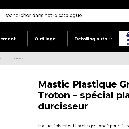
pement
Outillage
Detailing auto
a
c
stique + durcisseur
Mastic Plastique Gr
Troton – spécial pl
durcisseur
Mastic Polyester Flexible gris foncé pour Pla