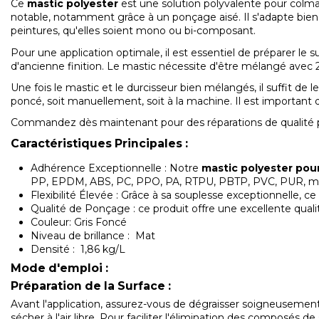
Ce
mastic polyester
est une solution polyvalente pour colmat
notable, notamment grâce à un ponçage aisé. Il s'adapte bien à 
peintures, qu'elles soient mono ou bi-composant.
Pour une application optimale, il est essentiel de préparer le 
d'ancienne finition. Le mastic nécessite d'être mélangé avec 
Une fois le mastic et le durcisseur bien mélangés, il suffit de 
poncé, soit manuellement, soit à la machine. Il est importan
Commandez dès maintenant pour des réparations de qualité pr
Caractéristiques Principales :
Adhérence Exceptionnelle : Notre
mastic polyester pou
PP, EPDM, ABS, PC, PPO, PA, RTPU, PBTP, PVC, PUR, m
Flexibilité Élevée : Grâce à sa souplesse exceptionnelle, ce
Qualité de Ponçage : ce produit offre une excellente quali
Couleur: Gris Foncé
Niveau de brillance : Mat
Densité : 1,86 kg/L
Mode d'emploi :
Préparation de la Surface :
Avant l'application, assurez-vous de dégraisser soigneusement l
sécher à l'air libre. Pour faciliter l'élimination des composé