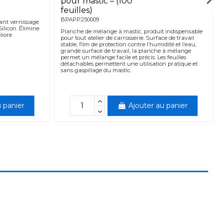
pour mastic – (100
feuilles)
BPAPP250009
vant vernissage
ilicon. Élimine
Planche de mélange à mastic, produit indispensable
liore
pour tout atelier de carrosserie. Surface de travail
stable, film de protection contre l’humidité et l’eau,
grande surface de travail, la planche à mélange
permet un mélange facile et précis. Les feuilles
détachables permettent une utilisation pratique et
sans gaspillage du mastic.
 panier
Ajouter au panier