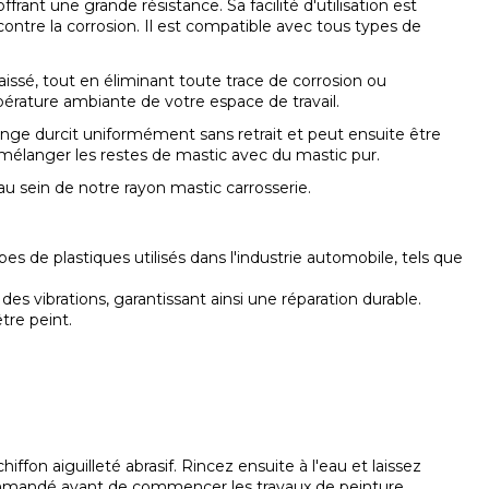
nt une grande résistance. Sa facilité d'utilisation est
contre la corrosion. Il est compatible avec tous types de
aissé, tout en éliminant toute trace de corrosion ou
pérature ambiante de votre espace de travail.
élange durcit uniformément sans retrait et peut ensuite être
mélanger les restes de mastic avec du mastic pur.
au sein de notre rayon
mastic carrosserie
.
s de plastiques utilisés dans l'industrie automobile, tels que
des vibrations, garantissant ainsi une réparation durable.
tre peint.
fon aiguilleté abrasif. Rincez ensuite à l'eau et laissez
recommandé avant de commencer les travaux de peinture.