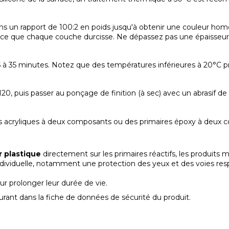
ans un rapport de 100:2 en poids jusqu'à obtenir une couleur ho
t à ce que chaque couche durcisse. Ne dépassez pas une épaisseu
 à 35 minutes. Notez que des températures inférieures à 20°C 
P120, puis passer au ponçage de finition (à sec) avec un abrasif d
s acryliques à deux composants ou des primaires époxy à deux com
r plastique
directement sur les primaires réactifs, les produits
iduelle, notamment une protection des yeux et des voies respirato
r prolonger leur durée de vie.
igurant dans la fiche de données de sécurité du produit.