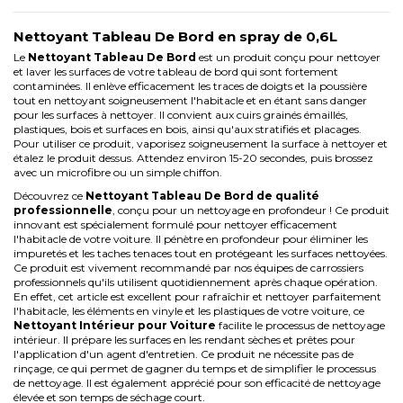
Nettoyant Tableau De Bord en spray de 0,6L
Le
Nettoyant Tableau De Bord
est un produit conçu pour nettoyer
et laver les surfaces de votre tableau de bord qui sont fortement
contaminées. Il enlève efficacement les traces de doigts et la poussière
tout en nettoyant soigneusement l'habitacle et en étant sans danger
pour les surfaces à nettoyer. Il convient aux cuirs grainés émaillés,
plastiques, bois et surfaces en bois, ainsi qu'aux stratifiés et placages.
Pour utiliser ce produit, vaporisez soigneusement la surface à nettoyer et
étalez le produit dessus. Attendez environ 15-20 secondes, puis brossez
avec un microfibre ou un simple chiffon.
Découvrez ce
Nettoyant Tableau De Bord de qualité
professionnelle
, conçu pour un nettoyage en profondeur ! Ce produit
innovant est spécialement formulé pour nettoyer efficacement
l'habitacle de votre voiture. Il pénètre en profondeur pour éliminer les
impuretés et les taches tenaces tout en protégeant les surfaces nettoyées.
Ce produit est vivement recommandé par nos équipes de carrossiers
professionnels qu'ils utilisent quotidiennement après chaque opération.
En effet, cet article est excellent pour rafraîchir et nettoyer parfaitement
l'habitacle, les éléments en vinyle et les plastiques de votre voiture, ce
Nettoyant Intérieur pour Voiture
facilite le processus de nettoyage
intérieur. Il prépare les surfaces en les rendant sèches et prêtes pour
l'application d'un agent d'entretien. Ce produit ne nécessite pas de
rinçage, ce qui permet de gagner du temps et de simplifier le processus
de nettoyage. Il est également apprécié pour son efficacité de nettoyage
élevée et son temps de séchage court.