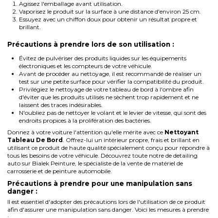
Agissez l'emballage avant utilisation.
Vaporisez le produit sur la surface à une distance d'environ 25 cm.
Essuyez avec un chiffon doux pour obtenir un résultat propre et
brillant.
Précautions à prendre lors de son utilisation :
Évitez de pulvériser des produits liquides sur les équipements
électroniques et les compteurs de votre véhicule.
Avant de procéder au nettoyage, il est recommandé de réaliser un
test sur une petite surface pour vérifier la compatibilité du produit.
Privilégiez le nettoyage de votre tableau de bord à l'ombre afin
d'éviter que les produits utilisés ne sèchent trop rapidement et ne
laissent des traces indésirables.
N'oubliez pas de nettoyer le volant et le levier de vitesse, qui sont des
endroits propices à la prolifération des bactéries.
Donnez à votre voiture l'attention qu'elle mérite avec ce
Nettoyant
Tableau De Bord
. Offrez-lui un intérieur propre, frais et brillant en
utilisant ce produit de haute qualité spécialement conçu pour répondre à
tous les besoins de votre véhicule. Découvrez toute notre de
detailing
auto
sur Bialek Peinture, le spécialiste de la vente de
matériel de
carrosserie
et de
peinture automobile
.
Précautions à prendre pour une manipulation sans
danger :
Il est essentiel d'adopter des précautions lors de l'utilisation de ce produit
afin d'assurer une manipulation sans danger. Voici les mesures à prendre
: