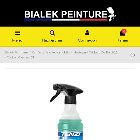
0
Menu
Rechercher
Connexion
Panier
Bialek Peinture
Car Detailing Automobile
Nettoyant Tableau De Bord 0,6L
– Cockpit Cleaner GT