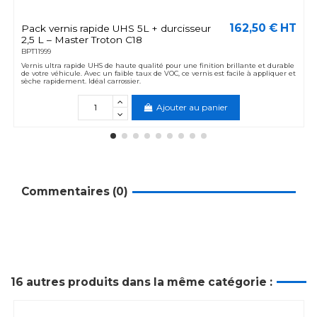
162,50 € HT
Pack vernis rapide UHS 5L + durcisseur
2,5 L – Master Troton C18
BPT11999
Vernis ultra rapide UHS de haute qualité pour une finition brillante et durable
de votre véhicule. Avec un faible taux de VOC, ce vernis est facile à appliquer et
sèche rapidement. Idéal carrossier.
Ajouter au panier
Commentaires (0)
16 autres produits dans la même catégorie :