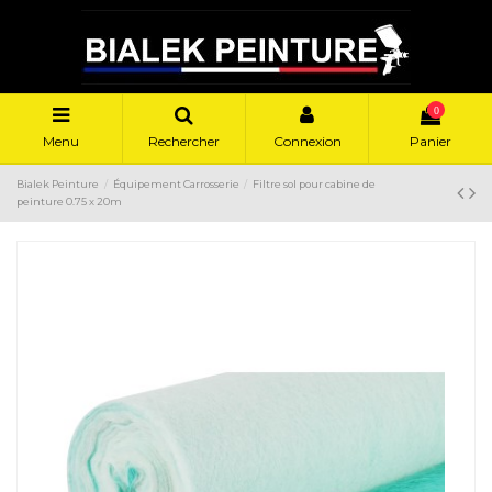
0
Menu
Rechercher
Connexion
Panier
Bialek Peinture
Équipement Carrosserie
Filtre sol pour cabine de
peinture 0.75 x 20m