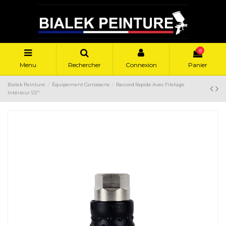
0
Menu
Rechercher
Connexion
Panier
Bialek Peinture
Équipement Carrosserie
Raccord Rapide Avec Filetage
Intérieur 1/2″