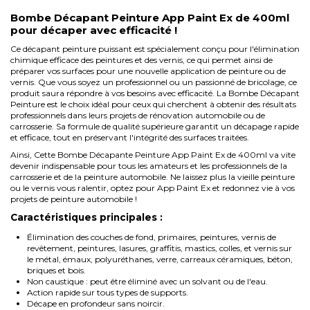
Bombe Décapant Peinture App Paint Ex de 400ml
pour décaper avec efficacité !
Ce décapant peinture puissant est spécialement conçu pour l'élimination
chimique efficace des peintures et des vernis, ce qui permet ainsi de
préparer vos surfaces pour une nouvelle application de peinture ou de
vernis. Que vous soyez un professionnel ou un passionné de bricolage, ce
produit saura répondre à vos besoins avec efficacité. La Bombe Décapant
Peinture est le choix idéal pour ceux qui cherchent à obtenir des résultats
professionnels dans leurs projets de rénovation automobile ou de
carrosserie. Sa formule de qualité supérieure garantit un décapage rapide
et efficace, tout en préservant l'intégrité des surfaces traitées.
Ainsi, Cette Bombe Décapante Peinture App Paint Ex de 400ml va vite
devenir indispensable pour tous les amateurs et les professionnels de la
carrosserie et de la peinture automobile. Ne laissez plus la vieille peinture
ou le vernis vous ralentir, optez pour App Paint Ex et redonnez vie à vos
projets de peinture automobile !
Caractéristiques principales :
Élimination des couches de fond, primaires, peintures, vernis de
revêtement, peintures, lasures, graffitis, mastics, colles, et vernis sur
le métal, émaux, polyuréthanes, verre, carreaux céramiques, béton,
briques et bois.
Non caustique : peut être éliminé avec un solvant ou de l'eau.
Action rapide sur tous types de supports.
Décape en profondeur sans noircir.