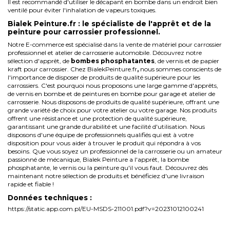
Il est recommandé d'utiliser le décapant en bombe dans un endroit bien
ventilé pour éviter l'inhalation de vapeurs toxiques.
Bialek Peinture.fr : le spécialiste de l'apprêt et de la
peinture pour carrossier professionnel.
Notre E-commerce est spécialisé dans la vente de matériel pour carrossier
professionnel et atelier de carrosserie automobile. Découvrez notre
sélection d'apprêt, de
bombes phosphatantes
, de vernis et de
papier
kraft
pour carrossier.
Chez
BialekPeinture.fr
,
nous sommes conscients de
l'importance de disposer de produits de qualité supérieure pour les
carrossiers. C'est pourquoi nous proposons une large gamme d'apprêts,
de vernis en bombe et de peintures en bombe pour garage et atelier de
carrosserie. Nous disposons de produits de qualité supérieure, offrant une
grande variété de choix pour votre atelier ou votre garage.
Nos produits
offrent une résistance et une protection de qualité supérieure,
garantissant une grande durabilité et une facilité d'utilisation. Nous
disposons d'une équipe de professionnels qualifiés qui est à votre
disposition pour vous aider à trouver le produit qui répondra à vos
besoins.
Que vous soyez un professionnel de la carrosserie ou un amateur
passionné de mécanique, Bialek Peinture a l'apprêt, la bombe
phosphatante, le vernis ou la peinture qu'il vous faut.
Découvrez dès
maintenant notre sélection de produits et bénéficiez d'une
livraison
rapide
et fiable !
Données techniques :
https://static.app.com.pl/EU-MSDS-211001.pdf?v=20231012100241