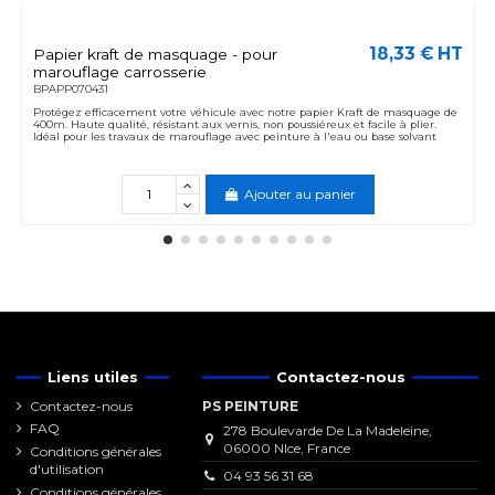
18,33 € HT
Papier kraft de masquage - pour
marouflage carrosserie
BPAPP070431
Protégez efficacement votre véhicule avec notre papier Kraft de masquage de
400m. Haute qualité, résistant aux vernis, non poussiéreux et facile à plier.
Idéal pour les travaux de marouflage avec peinture à l'eau ou base solvant
Ajouter au panier
Liens utiles
Contactez-nous
Contactez-nous
PS PEINTURE
FAQ
278 Boulevarde De La Madeleine,
06000 NIce, France
Conditions générales
d'utilisation
04 93 56 31 68
Conditions générales