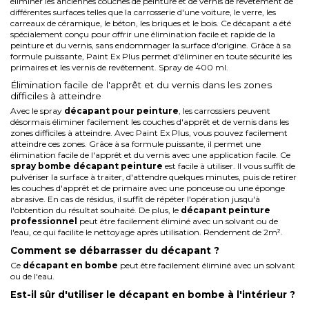
éliminer les anciennes couches de peinture et de vernis de revêtement de
différentes surfaces telles que la carrosserie d'une voiture, le verre, les
carreaux de céramique, le béton, les briques et le bois. Ce décapant a été
spécialement conçu pour offrir une élimination facile et rapide de la
peinture
et du vernis, sans endommager la surface d'origine. Grâce à sa
formule puissante, Paint Ex Plus permet d'éliminer en toute sécurité les
primaires et les vernis de revêtement. Spray de 400 ml.
Élimination facile de l'apprêt et du vernis dans les zones
difficiles à atteindre
Avec le spray
décapant pour peinture
, les carrossiers peuvent
désormais éliminer facilement les couches d'apprêt et de vernis dans les
zones difficiles à atteindre. Avec Paint Ex Plus, vous pouvez facilement
atteindre ces zones. Grâce à sa formule puissante, il permet une
élimination facile de
l'apprêt
et du vernis avec une application facile.
Ce
spray bombe décapant peinture
est facile à utiliser. Il vous suffit de
pulvériser la surface à traiter, d'attendre quelques minutes, puis de retirer
les couches d'apprêt et de primaire avec une ponceuse ou une éponge
abrasive. En cas de résidus, il suffit de répéter l'opération jusqu'à
l'obtention du résultat souhaité. De plus, le
décapant peinture
professionnel
peut être facilement éliminé avec un solvant ou de
l'eau, ce qui facilite le nettoyage après utilisation.
Rendement de 2m².
Comment se débarrasser du décapant ?
Ce
décapant en bombe
peut être facilement éliminé avec un solvant
ou de l'eau.
Est-il sûr d'utiliser le décapant en bombe à l'intérieur ?