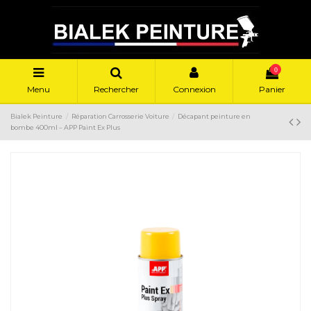
0
Menu
Rechercher
Connexion
Panier
Bialek Peinture
Réparation Carrosserie Voiture
Décapant peinture en
bombe 400ml – APP Paint Ex Plus