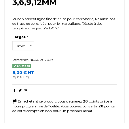
3,6,9,12MM
Ruban adhésif ligne fine de 33 m pour carrosserie, Ne laisse pas
de trace de colle, idéal pour le marouflage. Résiste à des
températures jusqu'à 130°C.
Largeur
Référence
BPAPP070371
En stock
8,00 € HT
(9,60 € TTC)
En achetant ce produit, vous gagnerez
20
points grâce à
notre programme de fidélité. Vous pouvez convertir
20
points
de votre compte en bon pour un prochain achat.