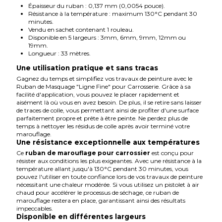
Épaisseur du ruban : 0,137 mm (0,0054 pouce).
Résistance à la température : maximum 130°C pendant 30
minutes.
Vendu en sachet contenant 1 rouleau.
Disponible en 5 largeurs : 3mm, 6mm, 9mm, 12mm ou
19mm.
Longueur : 33 mètres
.
Une utilisation pratique et sans tracas
Gagnez du temps et simplifiez vos travaux de peinture avec le
Ruban de Masquage "Ligne Fine" pour Carrosserie. Grâce à sa
facilité d'application, vous pouvez le placer rapidement et
aisément là où vous en avez besoin. De plus, il se retire sans laisser
de traces de colle, vous permettant ainsi de profiter d'une surface
parfaitement propre et prête à être peinte. Ne perdez plus de
temps à nettoyer les résidus de colle après avoir terminé votre
marouflage.
Une résistance exceptionnelle aux températures
Ce
ruban de marouflage pour carrossier
est conçu pour
résister aux conditions les plus exigeantes. Avec une résistance à la
température allant jusqu'à 130°C pendant 30 minutes, vous
pouvez l'utiliser en toute confiance lors de vos travaux de peinture
nécessitant une chaleur modérée. Si vous utilisez un pistolet à air
chaud pour accélérer le processus de séchage, ce ruban de
marouflage restera en place, garantissant ainsi des résultats
impeccables.
Disponible en différentes largeurs