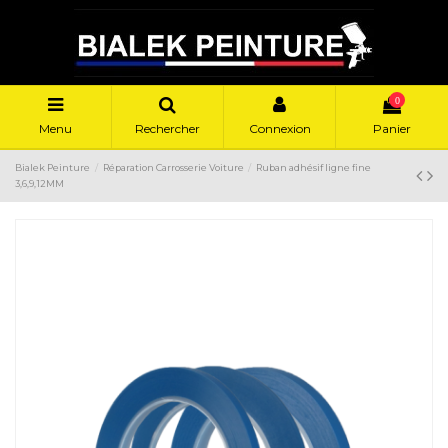
0
Menu
Rechercher
Connexion
Panier
Bialek Peinture
Réparation Carrosserie Voiture
Ruban adhésif ligne fine
3,6,9,12MM