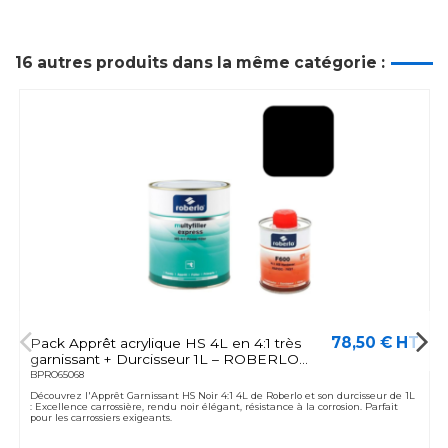
16 autres produits dans la même catégorie :
78,50 € HT
Pack Apprêt acrylique HS 4L en 4:1 très
garnissant + Durcisseur 1L – ROBERLO...
BPRO65068
Découvrez l'Apprêt Garnissant HS Noir 4:1 4L de Roberlo et son durcisseur de 1L
: Excellence carrossière, rendu noir élégant, résistance à la corrosion. Parfait
pour les carrossiers exigeants.