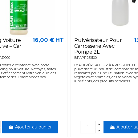
16,00 € HT
1
 Voiture
Pulvérisateur Pour
ive – Car
Carrosserie Avec
Pompe 2L
AD000
BPAPP251100
rosserie éclatante avec notre
Le PULVÉRISATEUR À PRESSION 1 L 
ing pour voiture. Nettoyez, faites
pulvérisateur industriel composé de m
gez efficacement votre véhicule des
résistants pour une utilisation avec de
intempéries. Commandez dès
végétales et animales, des solvants hy
lubrifiants, des produits pétroliers.
Ajouter au panier
Ajouter au