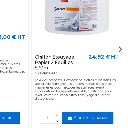
3,00 € HT
24,92 € HT
Chiffon Essuyage
est un
Papier 2 Feuilles
atériaux très
570m
s huiles
drocarbonés, des
BPAPP090417
Le APP Compact CT est destiné à être utilisé dans les
ateliers de peintures, les ateliers mécaniques et les
imprimeries pour nettoyer les surfaces avant
l'application des apprêts, avant le masticage, pour
laver les mains, les voitures, l'essuyage d'outils et
d'établis etc.
 panier
Ajouter au panier