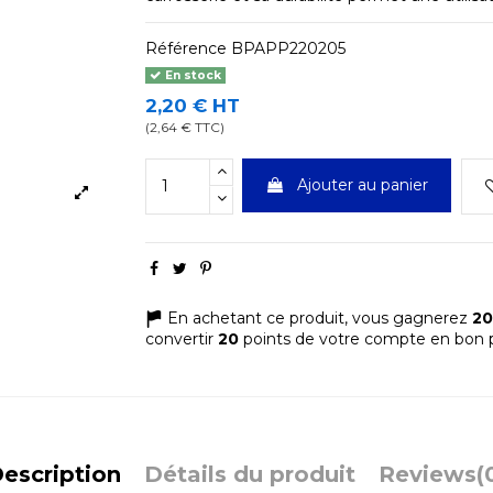
Référence
BPAPP220205
En stock
2,20 € HT
(2,64 € TTC)
Ajouter au panier
En achetant ce produit, vous gagnerez
20
convertir
20
points de votre compte en bon p
escription
Détails du produit
Reviews
(