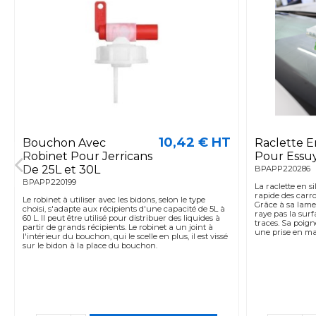
10,42 € HT
Bouchon Avec
Raclette En
Robinet Pour Jerricans
Pour Essu
De 25L et 30L
BPAPP220286
BPAPP220199
La raclette en si
rapide des carro
Le robinet à utiliser avec les bidons, selon le type
Grâce à sa lame 
choisi, s'adapte aux récipients d'une capacité de 5L à
raye pas la surfa
60 L. Il peut être utilisé pour distribuer des liquides à
traces. Sa poig
partir de grands récipients. Le robinet a un joint à
une prise en mai
l'intérieur du bouchon, qui le scelle en plus, il est vissé
sur le bidon à la place du bouchon.