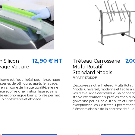
12,90 € HT
20
 Silicon
Tréteau Carrosserie
yage Voiture
Multi Rotatif
Standard Ntools
BPAPP170102E
licone est l'outil idéal pour le séchage
sseries de véhicules après le lavage.
Découvrez notre Tréteau Multi Rotati
en silicone de haute qualité, elle ne
Ntools, universel, moderne et facile à u
ce et offre une finition lisse et sans
vos travaux de carrosserie. Sa concepti
née ergonomique bien profilée permet
stable est réalisée en profilés et en tub
n confortable et efficace.
galvanisé pour une durabilité et une 
exceptionnelles. Ce tréteau permet de f
éléments choisis de la carrosserie à l'ai