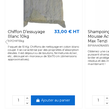
33,00 € HT
Chiffon D’essuyage
Shampoing
Blanc 10kg
Mousse Act
Max Tenzi
BPCHIF10kg
BPWAA016A001
Paquet de 10 Kg. Chiffons de nettoyage en coton blanc
coupé. Il se caractérise par des propriétés d'absorption
Obtenez une car
élevées. Il est dépourvu de boutons, fermetures éclair,
puissant shampo
etc., découpé en morceaux de 50x70 cm (dimensions
briller et proté
approximatives).
résidus et des 
maintenant !
Ajouter au panier