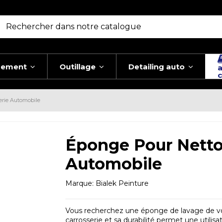
pement
Outillage
Detailing auto
a
c
erie Automobile
Éponge Pour Netto
Automobile
Marque:
Bialek Peinture
Vous recherchez une éponge de lavage de voitu
carrosserie et sa durabilité permet une utilis