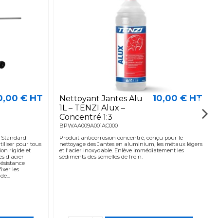
0,00 € HT
10,00 € HT
Nettoyant Jantes Alu
1L – TENZI Alux –
Concentré 1:3
BPWAA009A001AC000
f Standard
Produit anticorrosion concentré, conçu pour le
tiliser pour tous
nettoyage des Jantes en aluminium, les métaux légers
on rigide et
et l'acier inoxydable. Enlève immédiatement les
es d'acier
sédiments des semelles de frein.
résistance
ixer les
de...