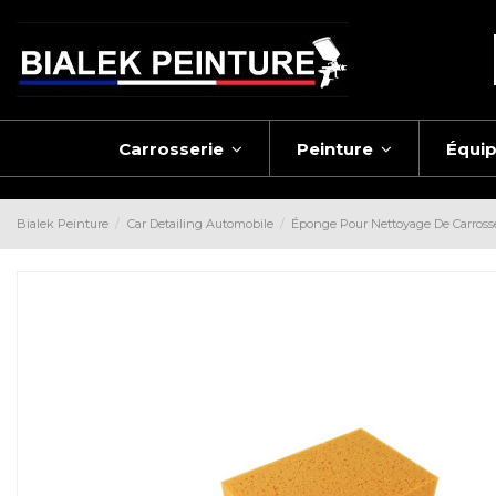
Carrosserie
Peinture
Équi
Bialek Peinture
Car Detailing Automobile
Éponge Pour Nettoyage De Carross