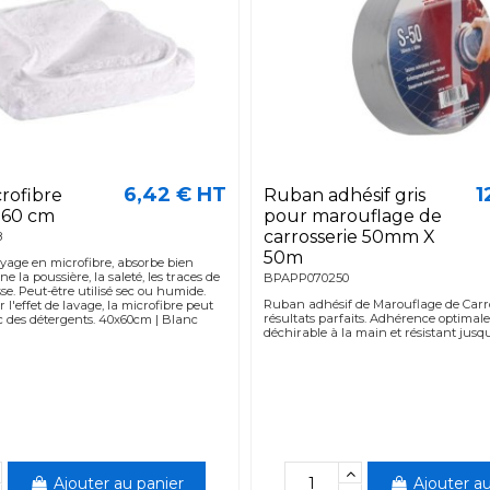
6,42 € HT
1
crofibre
Ruban adhésif gris
 60 cm
pour marouflage de
carrosserie 50mm X
8
50m
oyage en microfibre, absorbe bien
ne la poussière, la saleté, les traces de
BPAPP070250
sse. Peut-être utilisé sec ou humide.
Ruban adhésif de Marouflage de Carro
'effet de lavage, la microfibre peut
résultats parfaits. Adhérence optimal
ec des détergents. 40x60cm | Blanc
déchirable à la main et résistant jusqu
Ajouter au panier
Ajouter au