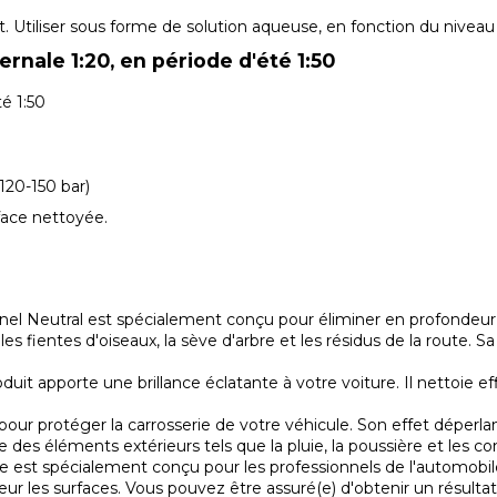
uit. Utiliser sous forme de solution aqueuse, en fonction du nivea
rnale 1:20, en période d'été 1:50
é 1:50
120-150 bar)
rface nettoyée.
l Neutral est spécialement conçu pour éliminer en profondeur to
, les fientes d'oiseaux, la sève d'arbre et les résidus de la route
oduit apporte une brillance éclatante à votre voiture. Il nettoie 
our protéger la carrosserie de votre véhicule. Son effet déperlan
ée des éléments extérieurs tels que la pluie, la poussière et les 
est spécialement conçu pour les professionnels de l'automobile.
ur les surfaces. Vous pouvez être assuré(e) d'obtenir un résulta