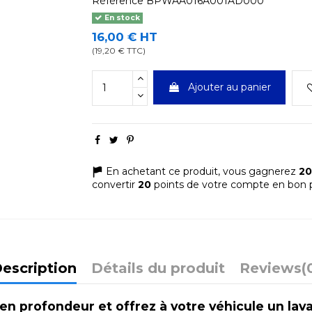
Référence
BPWAA016A001AD000
En stock
16,00 € HT
(19,20 € TTC)
Ajouter au panier
En achetant ce produit, vous gagnerez
20
convertir
20
points de votre compte en bon p
escription
Détails du produit
Reviews
(
n profondeur et offrez à votre véhicule un lava