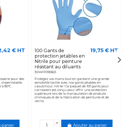
2,42 € HT
19,75 € HT
100 Gants de
protection jetables en
Nitrile pour peinture
résistant au diluants
BPAPP090665
sserie pour des
Protégez vos mains tout en gardant une grande
e, imperméable,
sensibilité tactile avec nos gants jetables en
'à 80°C.
caoutchouc nitrile ! Ce paquet de 100 gants pour
carrossiers est conçu pour offrir une protection
supérieure lors de la manipulation de produits
chimiques et de la fabrication de peintures et de
vernis.
 panier
Ajouter au panier