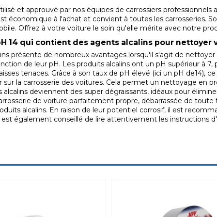
utilisé et approuvé par nos équipes de carrossiers professionnel
Il est économique à l'achat et convient à toutes les carrosseries. 
ile. Offrez à votre voiture le soin qu'elle mérite avec notre pro
H 14 qui contient des agents alcalins pour nettoyer v
ins présente de nombreux avantages lorsqu'il s'agit de nettoyer 
nction de leur pH. Les produits alcalins ont un pH supérieur à 7, p
aisses tenaces. Grâce à son taux de pH élevé (ici un pH de14), ce
r sur la carrosserie des voitures. Cela permet un nettoyage en p
 alcalins deviennent des super dégraissants, idéaux pour éliminer l
arrosserie de voiture parfaitement propre, débarrassée de toute 
roduits alcalins. En raison de leur potentiel corrosif, il est rec
Il est également conseillé de lire attentivement les instructions d