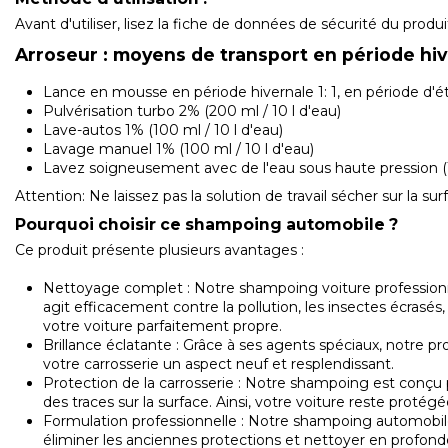
Avant d'utiliser, lisez la fiche de données de sécurité du prod
Arroseur : moyens de transport en période hive
Lance en mousse en période hivernale 1: 1, en période d'ét
Pulvérisation turbo 2% (200 ml / 10 l d'eau)
Lave-autos 1% (100 ml / 10 l d'eau)
Lavage manuel 1% (100 ml / 10 l d'eau)
Lavez soigneusement avec de l'eau sous haute pression (
Attention: Ne laissez pas la solution de travail sécher sur la su
Pourquoi choisir ce shampoing automobile ?
Ce produit présente plusieurs avantages :
Nettoyage complet : Notre shampoing voiture professionne
agit efficacement contre la pollution, les insectes écrasés
votre voiture parfaitement propre.
Brillance éclatante : Grâce à ses agents spéciaux, notre pr
votre carrosserie un aspect neuf et resplendissant.
Protection de la carrosserie : Notre shampoing est conçu p
des traces sur la surface. Ainsi, votre voiture reste protég
Formulation professionnelle : Notre shampoing automobile 
éliminer les anciennes protections et nettoyer en profonde