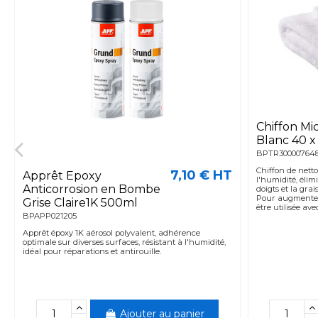
Chiffon Mi
Blanc 40 x
BPTR30000764
Chiffon de nett
7,10 € HT
Apprêt Epoxy
l'humidité, élimi
Anticorrosion en Bombe
doigts et la grai
Pour augmenter l
Grise Claire1K 500ml
être utilisée av
BPAPP021205
Apprêt époxy 1K aérosol polyvalent, adhérence
optimale sur diverses surfaces, résistant à l'humidité,
idéal pour réparations et antirouille.
Ajouter au panier