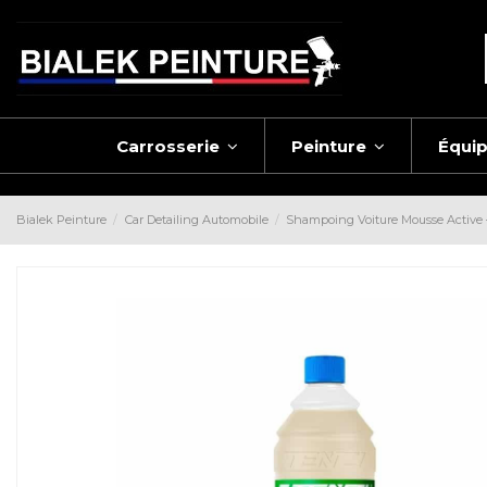
Carrosserie
Peinture
Équi
Bialek Peinture
Car Detailing Automobile
Shampoing Voiture Mousse Active 