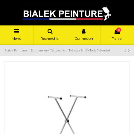
0
Menu
Rechercher
Connexion
Panier
Bialek Peinture
Équipement Carrosserie
Tréteau En X NTools Galvanisé