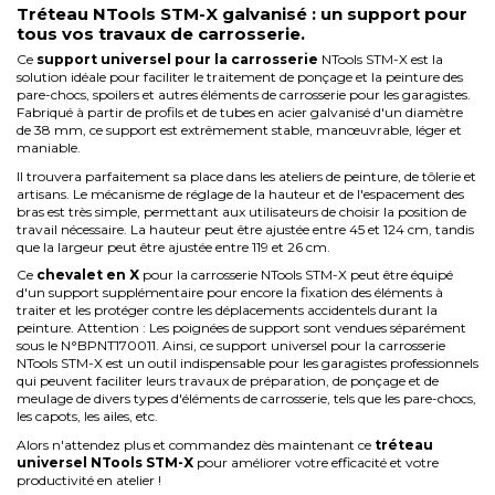
Tréteau NTools STM-X galvanisé : un support pour
tous vos travaux de carrosserie.
Ce
support universel pour la carrosserie
NTools STM-X est la
solution idéale pour faciliter le traitement de
ponçage
et la peinture des
pare-chocs, spoilers et autres éléments de carrosserie pour les garagistes.
Fabriqué à partir de profils et de tubes en acier galvanisé d'un diamètre
de 38 mm, ce support est extrêmement stable, manœuvrable, léger et
maniable.
Il trouvera parfaitement sa place dans les ateliers de peinture, de tôlerie et
artisans.
Le mécanisme de réglage de la hauteur et de l'espacement des
bras est très simple, permettant aux utilisateurs de choisir la position de
travail nécessaire. La hauteur peut être ajustée entre 45 et 124 cm, tandis
que la largeur peut être ajustée entre 119 et 26 cm.
Ce
chevalet en X
pour la carrosserie NTools STM-X peut être équipé
d'un support supplémentaire pour encore la fixation des éléments à
traiter et les protéger contre les déplacements accidentels durant la
peinture.
Attention : Les poignées de support sont vendues séparément
sous le N°BPNT170011.
Ainsi, ce support universel pour la carrosserie
NTools STM-X est un outil indispensable pour les garagistes professionnels
qui peuvent faciliter leurs travaux de préparation, de ponçage et de
meulage de divers types d'éléments de carrosserie, tels que les pare-chocs,
les capots, les ailes, etc.
Alors n'attendez plus et commandez dès maintenant ce
tréteau
universel NTools STM-X
pour améliorer votre efficacité et votre
productivité en atelier !