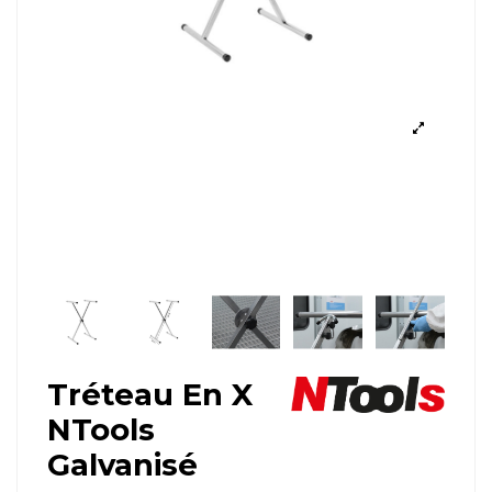
Tréteau En X
NTools
Galvanisé