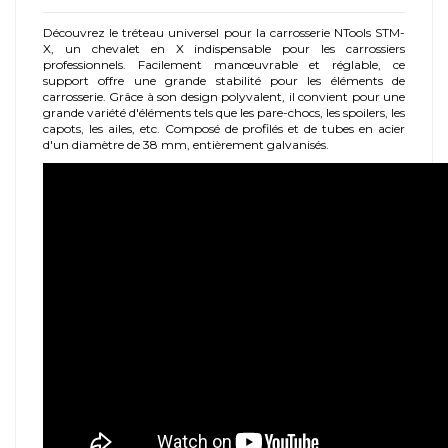
Découvrez le tréteau universel pour la carrosserie NTools STM-
X, un chevalet en X indispensable pour les carrossiers
professionnels. Facilement manœuvrable et réglable, ce
support offre une grande stabilité pour les éléments de
carrosserie. Grâce à son design polyvalent, il convient pour une
grande variété d'éléments tels que les pare-chocs, les spoilers, les
capots, les ailes, etc. Composé de profilés et de tubes en acier
d'un diamètre de 38 mm, entièrement galvanisés.